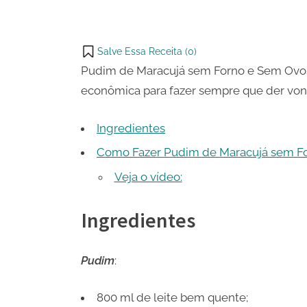
Ovos
WhatsApp
on
Share
Email
on
Salve Essa Receita (
0
)
X
Pudim de Maracujá sem Forno e Sem Ovos,
econômica para fazer sempre que der von
Ingredientes
Como Fazer Pudim de Maracujá sem F
Veja o vídeo:
Ingredientes
Pudim
:
800 ml de leite bem quente;