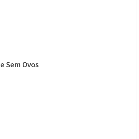
 e Sem Ovos
já