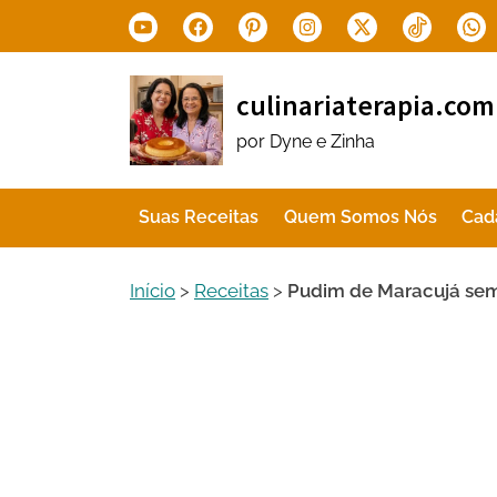
Skip
Youtube
Facebook
Pinterest
Instagram
X.com
Tiktok
Wha
to
content
culinariaterapia.com
por Dyne e Zinha
Suas Receitas
Quem Somos Nós
Cad
Início
>
Receitas
>
Pudim de Maracujá sem