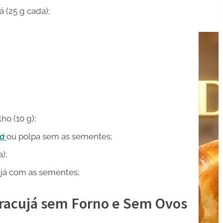
 (25 g cada);
o (10 g);
já
ou polpa sem as sementes;
);
ujá com as sementes;
racujá sem Forno e Sem Ovos