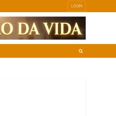
LOGIN
Toggle
search
form