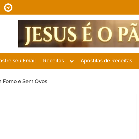
tsApp
Telegram
Toggle
astre seu Email
Receitas
Apostilas de Receitas
sub-
menu
 Forno e Sem Ovos