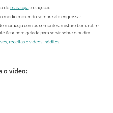
co de
maracujá
e o açúcar.
go médio mexendo sempre até engrossar.
 de maracujá com as sementes, misture bem, retire
 até ficar bem gelada para servir sobre o pudim.
es, receitas e vídeos inéditos.
a o vídeo: