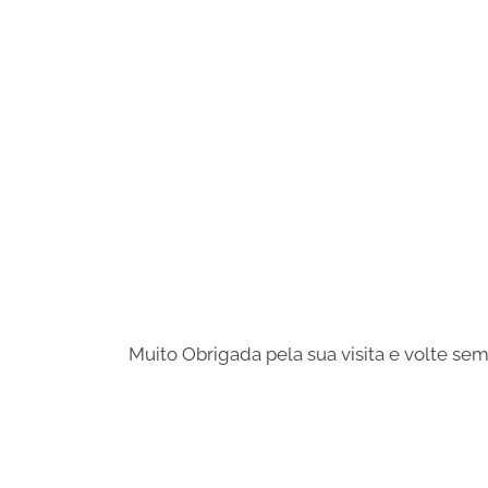
Muito Obrigada pela sua visita e volte se
Share
on
Share