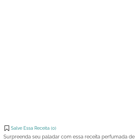
de
Café
2025
muito
Macio
Salve Essa Receita (
0
)
Surpreenda seu paladar com essa receita perfumada de