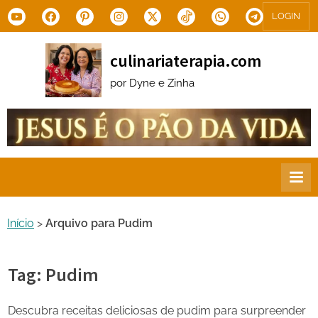
Skip
Youtube
Facebook
Pinterest
Instagram
X.com
Tiktok
WhatsApp
Telegram
LOGIN
to
content
culinariaterapia.com
por Dyne e Zinha
Início
>
Arquivo para Pudim
Tag:
Pudim
Descubra receitas deliciosas de pudim para surpreender