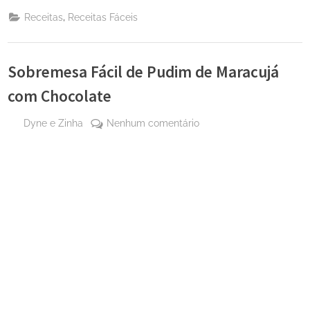
,
Receitas
Receitas Fáceis
Sobremesa Fácil de Pudim de Maracujá
com Chocolate
By
em
Dyne e Zinha
Nenhum comentário
Posted
26 de
Sobremesa
on
outubro
Fácil
de
de
2024
Pudim
de
Maracujá
com
Chocolate