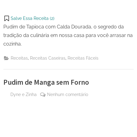
Salve Essa Receita (
2
)
Pudim de Tapioca com Calda Dourada, o segredo da
tradição da culinária em nossa casa para você arrasar na
cozinha.
,
,
Receitas
Receitas Caseiras
Receitas Fáceis
Pudim de Manga sem Forno
By
em
Dyne e Zinha
Nenhum comentário
Posted
25
Pudim
on
de
de
maio
Manga
de
sem
2024
Forno