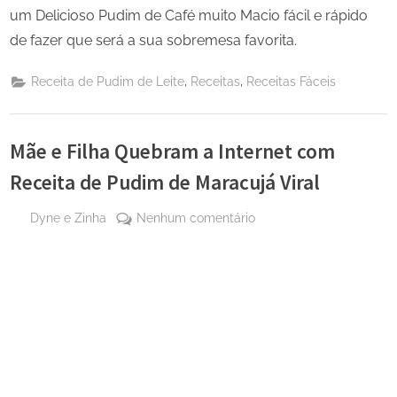
um Delicioso Pudim de Café muito Macio fácil e rápido
de fazer que será a sua sobremesa favorita.
,
,
Receita de Pudim de Leite
Receitas
Receitas Fáceis
Mãe e Filha Quebram a Internet com
Receita de Pudim de Maracujá Viral
By
em
Dyne e Zinha
Nenhum comentário
Posted
8 de
Mãe
on
novembro
e
de 2024
Filha
Quebram
a
Internet
com
Receita