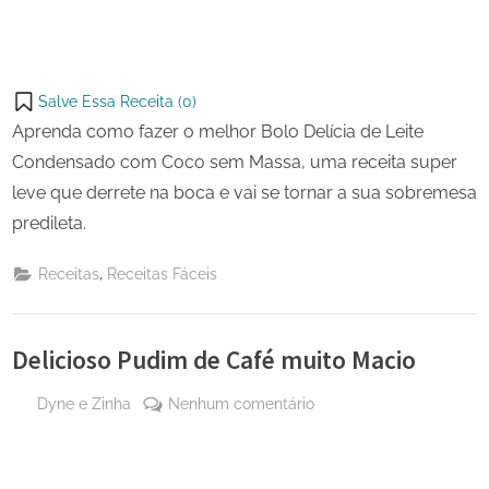
Salve Essa Receita (
0
)
Aprenda como fazer o melhor Bolo Delícia de Leite
Condensado com Coco sem Massa, uma receita super
leve que derrete na boca e vai se tornar a sua sobremesa
predileta.
,
Receitas
Receitas Fáceis
Delicioso Pudim de Café muito Macio
By
em
Dyne e Zinha
Nenhum comentário
Posted
12
Delicioso
on
de
Pudim
maio
de