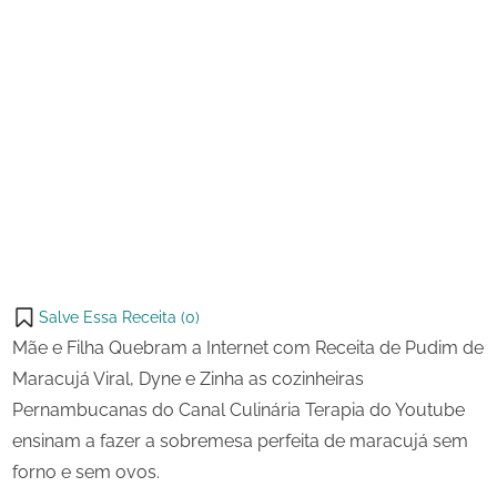
de
Pudim
de
Maracujá
Viral
Salve Essa Receita (
0
)
Mãe e Filha Quebram a Internet com Receita de Pudim de
Maracujá Viral, Dyne e Zinha as cozinheiras
Pernambucanas do Canal Culinária Terapia do Youtube
ensinam a fazer a sobremesa perfeita de maracujá sem
forno e sem ovos.