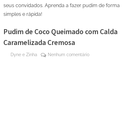
seus convidados. Aprenda a fazer pudim de forma
simples e rápida!
Pudim de Coco Queimado com Calda
Caramelizada Cremosa
By
em
Dyne e Zinha
Nenhum comentário
Posted
16 de
Pudim
on
dezembro
de
de 2025
Coco
Queimado
com
Calda
Caramelizada
Cremosa