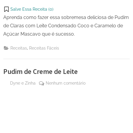
Salve Essa Receita (
0
)
Aprenda como fazer essa sobremesa deliciosa de Pudim
de Claras com Leite Condensado Coco e Caramelo de
Açúcar Mascavo que é sucesso.
,
Receitas
Receitas Fáceis
Pudim de Creme de Leite
By
em
Dyne e Zinha
Nenhum comentário
Posted
4 de
Pudim
on
outubro
de
de 2023
Creme
de
Leite