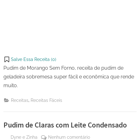
Salve Essa Receita (
0
)
Pudim de Morango Sem Forno, receita de pudim de
geladeira sobremesa super fácil e econômica que rende
muito.
,
Receitas
Receitas Fáceis
Pudim de Claras com Leite Condensado
By
em
Dyne e Zinha
Nenhum comentário