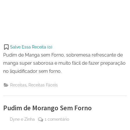
Salve Essa Receita (
0
)
Pudim de Manga sem Forno, sobremesa refrescante de
manga super saborosa e muito fácil de fazer preparação
no liquidificador sem forno.
,
Receitas
Receitas Fáceis
Pudim de Morango Sem Forno
By
em
Dyne e Zinha
1 comentário
Posted
25 de
Pudim