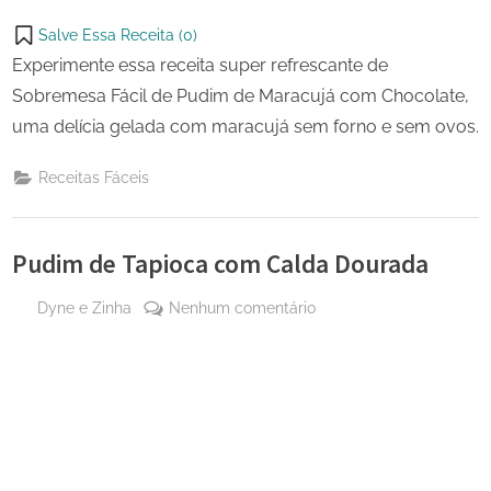
Salve Essa Receita (
0
)
Experimente essa receita super refrescante de
Sobremesa Fácil de Pudim de Maracujá com Chocolate,
uma delícia gelada com maracujá sem forno e sem ovos.
Receitas Fáceis
Pudim de Tapioca com Calda Dourada
By
em
Dyne e Zinha
Nenhum comentário
Posted
5 de
Pudim
on
agosto
de
de
Tapioca
2024
com
Calda
Dourada