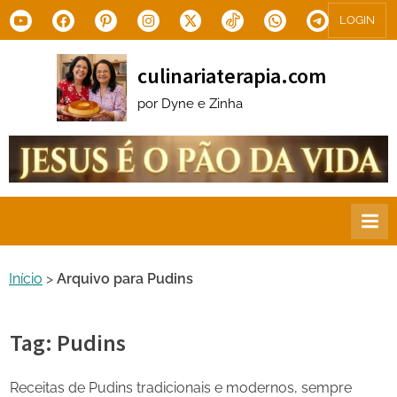
Skip
Youtube
Facebook
Pinterest
Instagram
X.com
Tiktok
WhatsApp
Telegram
LOGIN
to
content
culinariaterapia.com
por Dyne e Zinha
Início
>
Arquivo para Pudins
Tag:
Pudins
Receitas de Pudins tradicionais e modernos, sempre