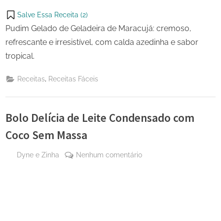
Salve Essa Receita (
2
)
Pudim Gelado de Geladeira de Maracujá: cremoso,
refrescante e irresistível, com calda azedinha e sabor
tropical.
,
Receitas
Receitas Fáceis
Bolo Delícia de Leite Condensado com
Coco Sem Massa
By
em
Dyne e Zinha
Nenhum comentário
Posted
24
Bolo
on
de
Delícia
julho
de
de
Leite
2025
Condensado