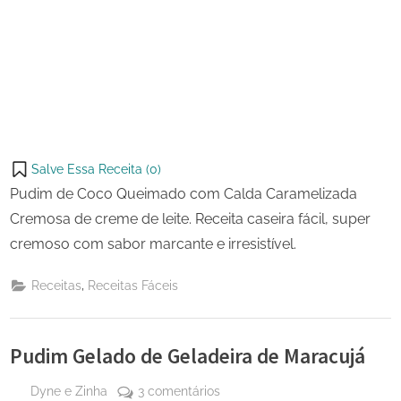
Salve Essa Receita (
0
)
Pudim de Coco Queimado com Calda Caramelizada
Cremosa de creme de leite. Receita caseira fácil, super
cremoso com sabor marcante e irresistível.
,
Receitas
Receitas Fáceis
Pudim Gelado de Geladeira de Maracujá
By
em
Dyne e Zinha
3 comentários