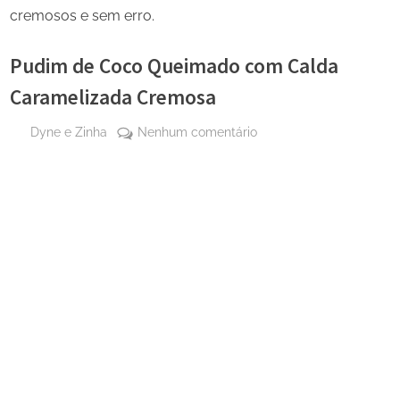
cremosos e sem erro.
Pudim de Coco Queimado com Calda
Caramelizada Cremosa
By
em
Dyne e Zinha
Nenhum comentário
Posted
16 de
Pudim
on
dezembro
de
de 2025
Coco
Queimado
com
Calda
Caramelizada
Cremosa