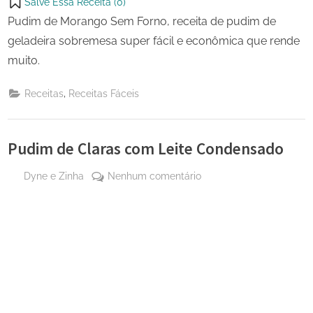
Salve Essa Receita (
0
)
Pudim de Morango Sem Forno, receita de pudim de
geladeira sobremesa super fácil e econômica que rende
muito.
,
Receitas
Receitas Fáceis
Pudim de Claras com Leite Condensado
By
em
Dyne e Zinha
Nenhum comentário
Posted
13 de
Pudim
on
outubro
de
de 2023
Claras
com
Leite
Condensado