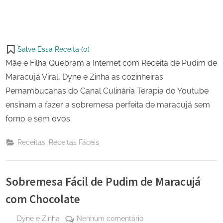
Salve Essa Receita (
0
)
Mãe e Filha Quebram a Internet com Receita de Pudim de
Maracujá Viral, Dyne e Zinha as cozinheiras
Pernambucanas do Canal Culinária Terapia do Youtube
ensinam a fazer a sobremesa perfeita de maracujá sem
forno e sem ovos.
,
Receitas
Receitas Fáceis
Sobremesa Fácil de Pudim de Maracujá
com Chocolate
By
em
Dyne e Zinha
Nenhum comentário