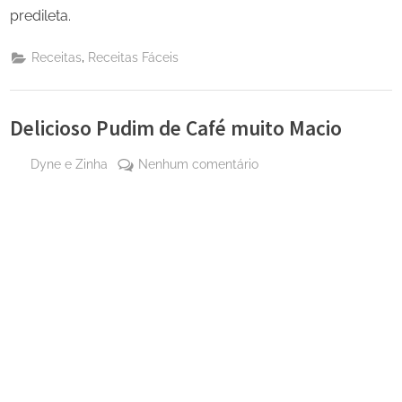
predileta.
,
Receitas
Receitas Fáceis
Delicioso Pudim de Café muito Macio
By
em
Dyne e Zinha
Nenhum comentário
Posted
12
Delicioso
on
de
Pudim
maio
de
de
Café
2025
muito
Macio