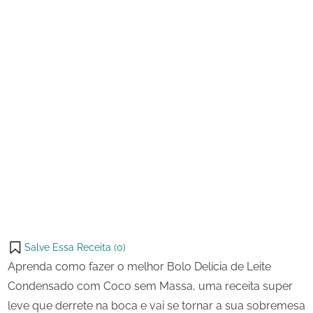
com
Coco
Sem
Massa
Salve Essa Receita (
0
)
Aprenda como fazer o melhor Bolo Delícia de Leite
Condensado com Coco sem Massa, uma receita super
leve que derrete na boca e vai se tornar a sua sobremesa