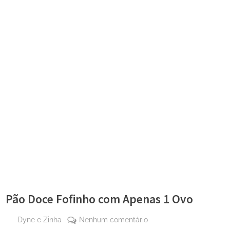
Pão Doce Fofinho com Apenas 1 Ovo
By
em
Dyne e Zinha
Nenhum comentário
Posted