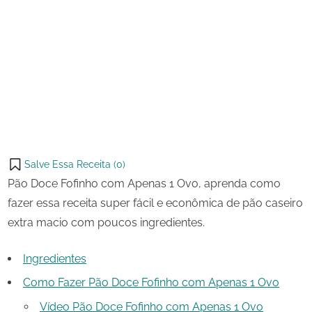
14 de
Pão
on
setembro
Doce
de 2023
Fofinho
Share
com
on
Share
Apenas
Pinterest
1
on
Share
Ovo
Telegram
on
Share
WhatsApp
on
Share
Email
on
Salve Essa Receita (
0
)
X
Pão Doce Fofinho com Apenas 1 Ovo, aprenda como
fazer essa receita super fácil e econômica de pão caseiro
extra macio com poucos ingredientes.
Ingredientes
Como Fazer Pão Doce Fofinho com Apenas 1 Ovo
Vídeo Pão Doce Fofinho com Apenas 1 Ovo