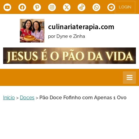
Skip
Youtube
Facebook
Pinterest
Instagram
X.com
Tiktok
WhatsApp
Telegram
LOGIN
to
content
culinariaterapia.com
por Dyne e Zinha
Início
>
Doces
>
Pão Doce Fofinho com Apenas 1 Ovo