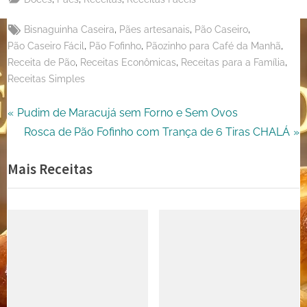
X
Tags:
,
,
,
Bisnaguinha Caseira
Pães artesanais
Pão Caseiro
,
,
,
Pão Caseiro Fácil
Pão Fofinho
Pãozinho para Café da Manhã
,
,
,
Receita de Pão
Receitas Econômicas
Receitas para a Família
Receitas Simples
Navegação
P
Pudim de Maracujá sem Forno e Sem Ovos
r
N
Rosca de Pão Fofinho com Trança de 6 Tiras CHALÁ
de
e
e
Mais Receitas
Post
v
x
i
t
o
P
u
o
s
s
P
t
o
:
s