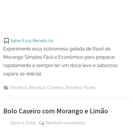
Salve Essa Receita (
0
)
Experimente essa sobremesa gelada de Pavê de
Morango Simples Fácil e Econômico para preparar
rapidamente e sempre ter um doce leve e saboroso
sapara se deliciar.
,
,
Receitas
Receitas Caseiras
Receitas Fáceis
Bolo Caseiro com Morango e Limão
By
em
Dyne e Zinha
Nenhum comentário
Posted
27
Bolo