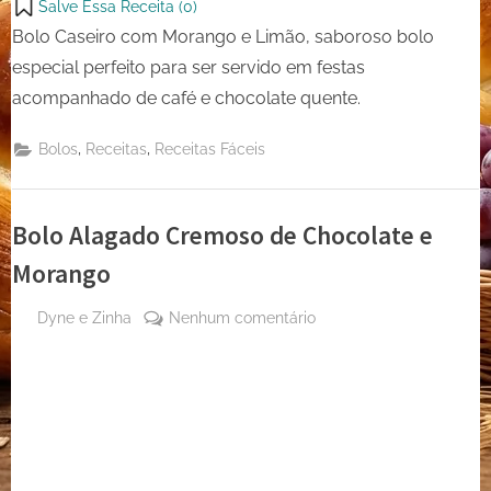
Salve Essa Receita (
0
)
Bolo Caseiro com Morango e Limão, saboroso bolo
especial perfeito para ser servido em festas
acompanhado de café e chocolate quente.
,
,
Bolos
Receitas
Receitas Fáceis
Bolo Alagado Cremoso de Chocolate e
Morango
By
em
Dyne e Zinha
Nenhum comentário
Posted
27
Bolo
on
de
Alagado
maio
Cremoso
de
de
2024
Chocolate
e