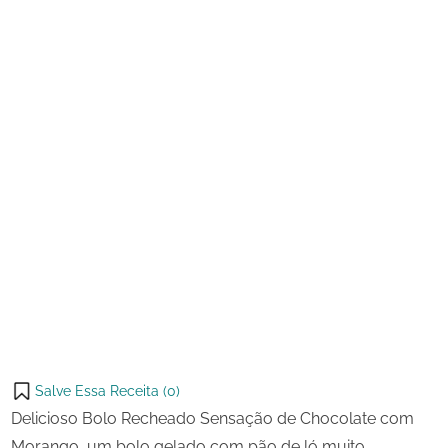
2025
Chocolate
com
Morango
Salve Essa Receita (
0
)
Delicioso Bolo Recheado Sensação de Chocolate com
Morango, um bolo gelado com pão de ló muito