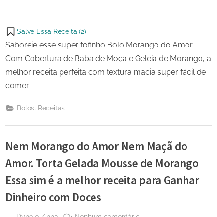
Salve Essa Receita (
2
)
Saboreie esse super fofinho Bolo Morango do Amor
Com Cobertura de Baba de Moça e Geleia de Morango, a
melhor receita perfeita com textura macia super fácil de
comer.
,
Bolos
Receitas
Nem Morango do Amor Nem Maçã do
Amor. Torta Gelada Mousse de Morango
Essa sim é a melhor receita para Ganhar
Dinheiro com Doces
By
em
Dyne e Zinha
Nenhum comentário