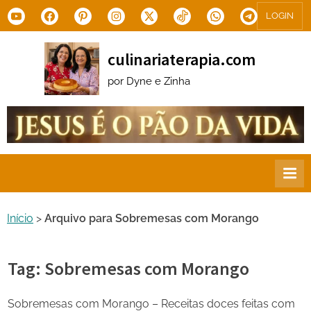
Skip
Youtube
Facebook
Pinterest
Instagram
X.com
Tiktok
WhatsApp
Telegram
LOGIN
to
content
culinariaterapia.com
por Dyne e Zinha
Início
>
Arquivo para Sobremesas com Morango
Tag:
Sobremesas com Morango
Sobremesas com Morango – Receitas doces feitas com