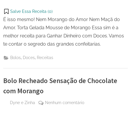
para
Ganhar
Salve Essa Receita (
0
)
Dinheiro
É isso mesmo! Nem Morango do Amor Nem Maçã do
com
Amor. Torta Gelada Mousse de Morango Essa sim é a
Doces
melhor receita para Ganhar Dinheiro com Doces. Vamos
te contar o segredo das grandes confeitarias.
,
,
Bolos
Doces
Receitas
Bolo Recheado Sensação de Chocolate
com Morango
By
em
Dyne e Zinha
Nenhum comentário
Posted
13
Bolo
on
de
Recheado
abril
Sensação
de
de