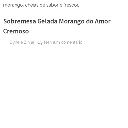
morango, cheias de sabor e frescor.
Sobremesa Gelada Morango do Amor
Cremoso
By
em
Dyne e Zinha
Nenhum comentário
Posted
15 de
Sobremesa
on
setembro
Gelada
de 2025
Morango
do
Amor
Cremoso