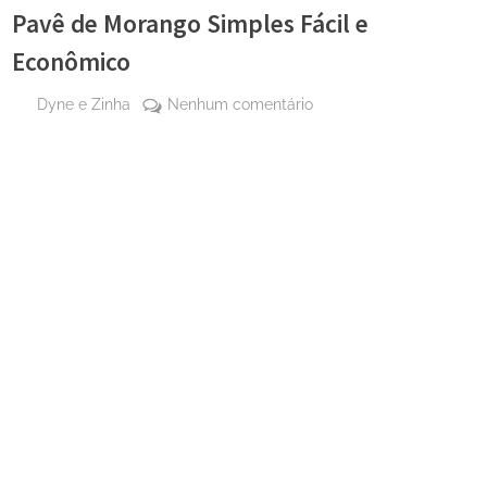
Pavê de Morango Simples Fácil e
Econômico
By
em
Dyne e Zinha
Nenhum comentário
Posted
4 de
Pavê
on
agosto
de
de
Morango
2024
Simples
Fácil
e
Econômico