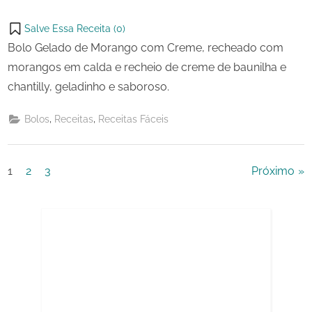
Salve Essa Receita (
0
)
Bolo Gelado de Morango com Creme, recheado com
morangos em calda e recheio de creme de baunilha e
chantilly, geladinho e saboroso.
,
,
Bolos
Receitas
Receitas Fáceis
Paginação
1
2
3
Próximo
de
posts