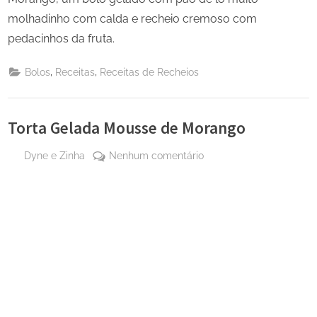
molhadinho com calda e recheio cremoso com
pedacinhos da fruta.
,
,
Bolos
Receitas
Receitas de Recheios
Torta Gelada Mousse de Morango
By
em
Dyne e Zinha
Nenhum comentário
Posted
28 de
Torta
on
março
Gelada
de
Mousse
2025
de
Morango