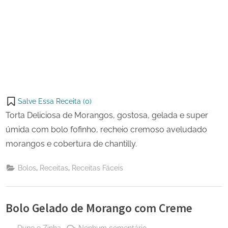
Salve Essa Receita (
0
)
Torta Deliciosa de Morangos, gostosa, gelada e super
úmida com bolo fofinho, recheio cremoso aveludado
morangos e cobertura de chantilly.
,
,
Bolos
Receitas
Receitas Fáceis
Bolo Gelado de Morango com Creme
By
em