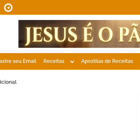
tsApp
Telegram
Toggle
astre seu Email
Receitas
Apostilas de Receitas
sub-
menu
icional