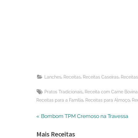
Share
on
Share
Pinterest
on
Share
Telegram
on
Share
WhatsApp
on
Share
Email
on
,
,
,
Lanches
Receitas
Receitas Caseiras
Receitas
X
Tags:
,
Pratos Tradicionais
Receita com Carne Bovina
,
,
Receitas para a Família
Receitas para Almoço
Re
Navegação
P
Bombom TPM Cremoso na Travessa
r
de
Mais Receitas
e