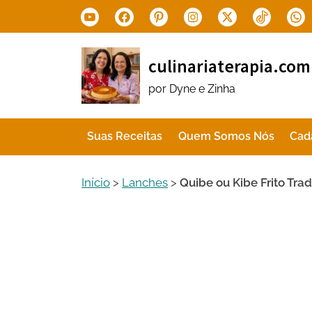
Skip
Youtube
Facebook
Pinterest
Instagram
X.com
Tiktok
Wha
to
content
culinariaterapia.com
por Dyne e Zinha
Suas Receitas
Quem Somos Nós
Cad
Início
>
Lanches
>
Quibe ou Kibe Frito Trad