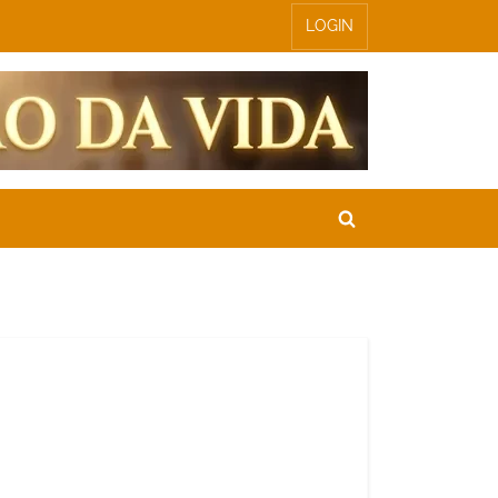
LOGIN
Toggle
search
form