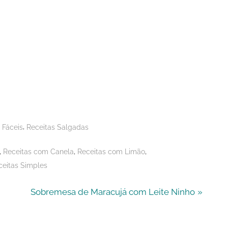
,
 Fáceis
Receitas Salgadas
,
,
,
Receitas com Canela
Receitas com Limão
ceitas Simples
N
Sobremesa de Maracujá com Leite Ninho
e
x