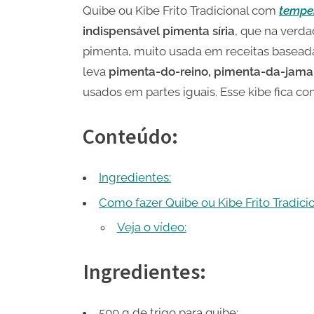
Quibe ou Kibe Frito Tradicional com
temper
indispensável pimenta síria
, que na verd
pimenta, muito usada em receitas baseadas 
leva
pimenta-do-reino, pimenta-da-jamai
usados em partes iguais. Esse kibe fica co
Conteúdo:
Ingredientes:
Como fazer Quibe ou Kibe Frito Tradicio
Veja o vídeo:
Ingredientes:
500 g de trigo para quibe;