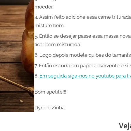
moedor.
Assim feito adicione essa carne tritura
misture bem.
Então se desejar passe essa massa nov
ficar bem misturada.
Logo depois modele quibes do tamanho q
Então escorra em papel absorvente e sir
Em seguida siga-nos no youtube para live
Bom apetite!!!
Dyne e Zinha
Vej