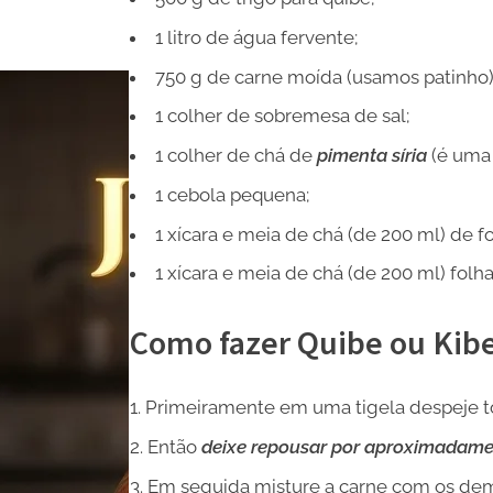
1 litro de água fervente;
750 g de carne moída (usamos patinho)
1 colher de sobremesa de sal;
1 colher de chá de
pimenta síria
(é uma 
1 cebola pequena;
1 xícara e meia de chá (de 200 ml) de fo
1 xícara e meia de chá (de 200 ml) folha
Como fazer Quibe ou Kibe 
Primeiramente em uma tigela despeje tod
Então
deixe repousar por aproximadamen
Em seguida misture a carne com os dem