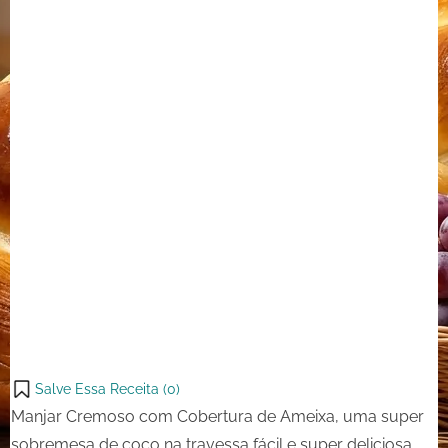
de
Ameixa
Salve Essa Receita (
0
)
Manjar Cremoso com Cobertura de Ameixa, uma super
sobremesa de coco na travessa fácil e super deliciosa