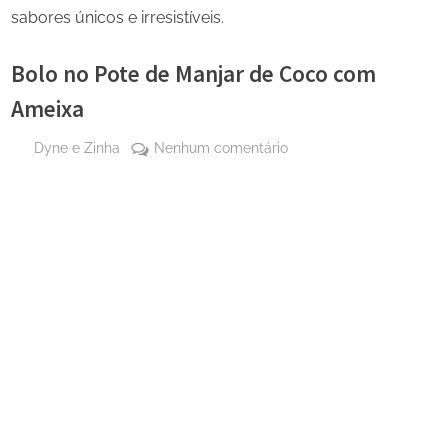
sabores únicos e irresistíveis.
Bolo no Pote de Manjar de Coco com
Ameixa
By
em
Dyne e Zinha
Nenhum comentário
Posted
17 de
Bolo
on
junho
no
de
Pote
2025
de
Manjar
de
Coco
com
Ameixa