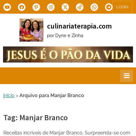
Skip
Youtube
Facebook
Pinterest
Instagram
X.com
Tiktok
WhatsApp
Telegram
LOGIN
to
content
culinariaterapia.com
por Dyne e Zinha
Início
>
Arquivo para Manjar Branco
Tag:
Manjar Branco
Receitas incríveis de Manjar Branco. Surpreenda-se com