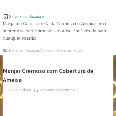
Salve Essa Receita (
0
)
Manjar de Coco com Calda Cremosa de Ameixa, uma
sobremesa perfeitamente saborosa e sofisticada para
qualquer ocasião.
,
,
Receitas
Receitas Caseiras
Receitas Fáceis
Manjar Cremoso com Cobertura de
Ameixa
By
em
Dyne e Zinha
Nenhum comentário
Posted
28 de
Manjar
on
agosto
Cremoso
de
com
2023
Cobertura