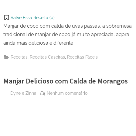
Salve Essa Receita (
0
)
Manjar de coco com calda de uvas passas, a sobremesa
tradicional de manjar de coco já muito apreciada, agora
ainda mais deliciosa e diferente
,
,
Receitas
Receitas Caseiras
Receitas Fáceis
Manjar Delicioso com Calda de Morangos
By
em
Dyne e Zinha
Nenhum comentário
Posted
2 de
Manjar
on
novembro
Delicioso
de 2023
com
Calda
de
Morangos