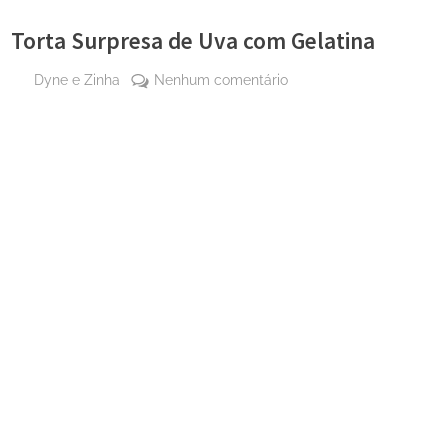
Torta Surpresa de Uva com Gelatina
By
em
Dyne e Zinha
Nenhum comentário
Posted
30
Torta
on
de
Surpresa
maio
de
de
Uva
2024
com
Gelatina