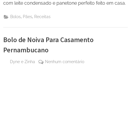
com leite condensado e panetone perfeito feito em casa.
,
,
Bolos
Pães
Receitas
Bolo de Noiva Para Casamento
Pernambucano
By
em
Dyne e Zinha
Nenhum comentário
Posted
28 de
Bolo
on
agosto
de
de
Noiva
2024
Para
Casamento
Pernambucano