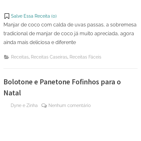
Salve Essa Receita (
0
)
Manjar de coco com calda de uvas passas, a sobremesa
tradicional de manjar de coco já muito apreciada, agora
ainda mais deliciosa e diferente
,
,
Receitas
Receitas Caseiras
Receitas Fáceis
Bolotone e Panetone Fofinhos para o
Natal
By
em
Dyne e Zinha
Nenhum comentário
Posted
14 de
Bolotone
on
novembro
e
de 2024
Panetone
Fofinhos