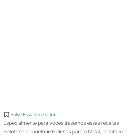
para
o
Natal
Salve Essa Receita (
0
)
Especialmente para vocês trazemos essas receitas
Bolotone e Panetone Fofinhos para o Natal, bolotone