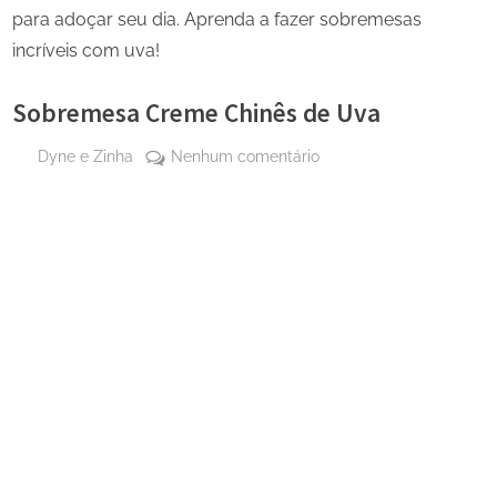
para adoçar seu dia. Aprenda a fazer sobremesas
incríveis com uva!
Sobremesa Creme Chinês de Uva
By
em
Dyne e Zinha
Nenhum comentário
Posted
7 de
Sobremesa
on
abril
Creme
de
Chinês
2025
de
Uva