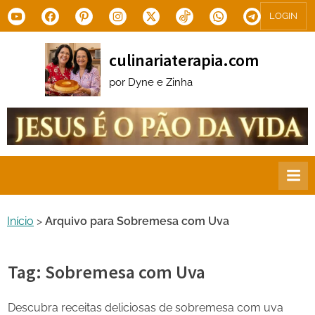
Skip
Youtube
Facebook
Pinterest
Instagram
X.com
Tiktok
WhatsApp
Telegram
LOGIN
to
content
culinariaterapia.com
por Dyne e Zinha
Início
>
Arquivo para Sobremesa com Uva
Tag:
Sobremesa com Uva
Descubra receitas deliciosas de sobremesa com uva