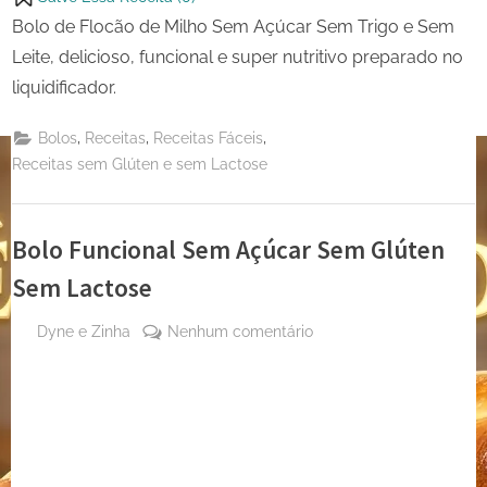
Bolo de Flocão de Milho Sem Açúcar Sem Trigo e Sem
Leite, delicioso, funcional e super nutritivo preparado no
liquidificador.
,
,
,
Bolos
Receitas
Receitas Fáceis
Receitas sem Glúten e sem Lactose
Bolo Funcional Sem Açúcar Sem Glúten
Sem Lactose
By
em
Dyne e Zinha
Nenhum comentário
Posted
23
Bolo
on
de
Funcional
maio
Sem
de
Açúcar
2024
Sem
Glúten