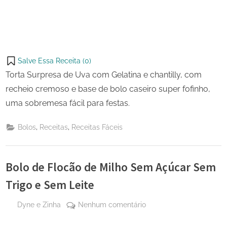
Salve Essa Receita (
0
)
Torta Surpresa de Uva com Gelatina e chantilly, com
recheio cremoso e base de bolo caseiro super fofinho,
uma sobremesa fácil para festas.
,
,
Bolos
Receitas
Receitas Fáceis
Bolo de Flocão de Milho Sem Açúcar Sem
Trigo e Sem Leite
By
em
Dyne e Zinha
Nenhum comentário
Posted
23
Bolo
on