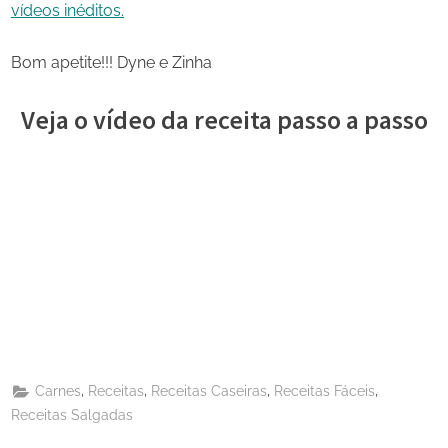
vídeos inéditos.
Bom apetite!!! Dyne e Zinha
Veja o vídeo da receita passo a passo
Share
on
Share
Pinterest
on
Share
Telegram
on
Share
WhatsApp
on
Share
Email
on
,
,
,
,
Carnes
Receitas
Receitas Caseiras
Receitas Fáceis
X
Receitas Salgadas