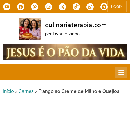
Skip
Youtube
Facebook
Pinterest
Instagram
X.com
Tiktok
WhatsApp
Telegram
LOGIN
to
content
culinariaterapia.com
por Dyne e Zinha
Início
>
Carnes
>
Frango ao Creme de Milho e Queijos