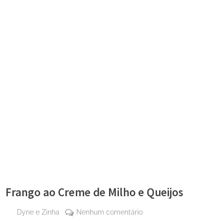
Frango ao Creme de Milho e Queijos
By
em
Dyne e Zinha
Nenhum comentário
Posted