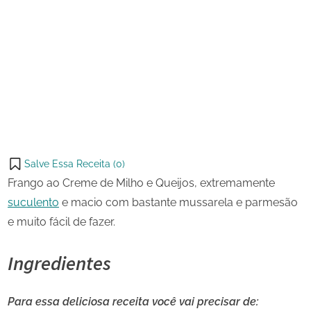
13 de
Frango
on
março
ao
de
Creme
Share
2023
de
on
Share
Milho
Pinterest
e
on
Share
Queijos
Telegram
on
Share
WhatsApp
on
Share
Email
on
Salve Essa Receita (
0
)
X
Frango ao Creme de Milho e Queijos, extremamente
suculento
e macio com bastante mussarela e parmesão
e muito fácil de fazer.
Ingredientes
Para essa deliciosa receita você vai precisar de: