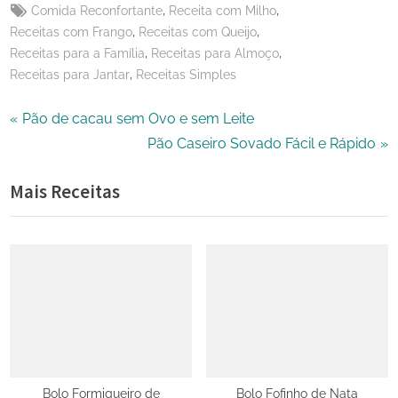
Tags:
,
,
Comida Reconfortante
Receita com Milho
,
,
Receitas com Frango
Receitas com Queijo
,
,
Receitas para a Família
Receitas para Almoço
,
Receitas para Jantar
Receitas Simples
Navegação
P
Pão de cacau sem Ovo e sem Leite
r
N
Pão Caseiro Sovado Fácil e Rápido
de
e
e
Mais Receitas
Post
v
x
i
t
o
P
u
o
s
s
P
t
o
:
s
t
Bolo Formigueiro de
Bolo Fofinho de Nata