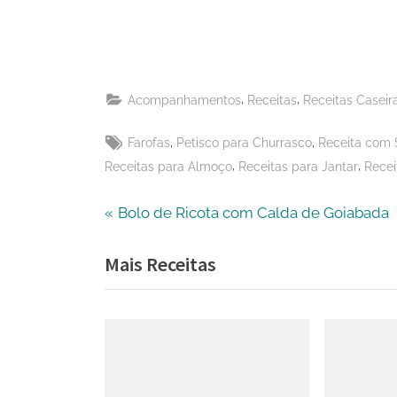
Telegram
on
Share
WhatsApp
on
Share
Email
on
,
,
Acompanhamentos
Receitas
Receitas Caseir
X
Tags:
,
,
Farofas
Petisco para Churrasco
Receita com 
,
,
Receitas para Almoço
Receitas para Jantar
Recei
Navegação
P
Bolo de Ricota com Calda de Goiabada
r
de
Mais Receitas
e
v
Post
i
o
u
s