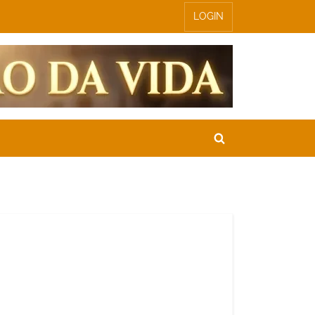
LOGIN
Toggle
search
form