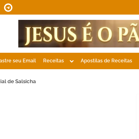
tsApp
Telegram
Toggle
astre seu Email
Receitas
Apostilas de Receitas
sub-
menu
ial de Salsicha