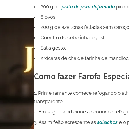
200 g de
peito de peru defumado
picad
8 ovos.
200 g de azeitonas fatiadas sem caroço
Coentro de cebolinha a gosto.
Sal à gosto.
2 xícaras de chá de farinha de mandioca
Como fazer Farofa Especia
Primeiramente comece refogando o alho 
transparente.
Em seguida adicione a cenoura e refogu
Assim feito acrescente as
salsichas
e o 