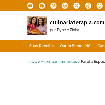
Skip
Youtube
Facebook
Pinterest
Instagram
X.com
Tiktok
Wha
to
content
culinariaterapia.com
por Dyne e Zinha
Suas Receitas
Quem Somos Nós
Cad
Início
>
Acompanhamentos
>
Farofa Espec