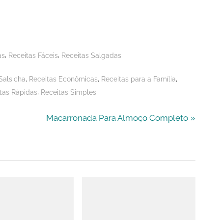
,
,
as
Receitas Fáceis
Receitas Salgadas
,
,
,
Salsicha
Receitas Econômicas
Receitas para a Família
,
tas Rápidas
Receitas Simples
N
Macarronada Para Almoço Completo
e
x
t
P
o
s
t