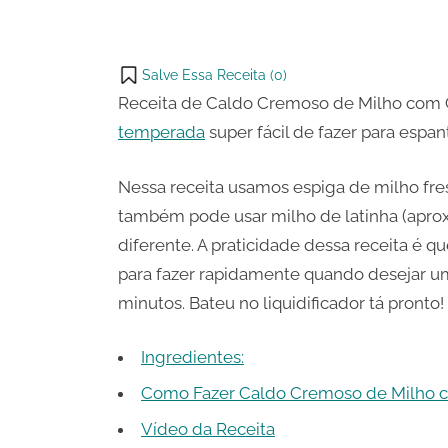
WhatsApp
on
Share
Email
on
Salve Essa Receita (
0
)
X
Receita de Caldo Cremoso de Milho com
temperada
super fácil de fazer para espan
Nessa receita usamos espiga de milho fres
também pode usar milho de latinha (aprox. 
diferente. A praticidade dessa receita é q
para fazer rapidamente quando desejar u
minutos. Bateu no liquidificador tá pronto!
Ingredientes:
Como Fazer Caldo Cremoso de Milho 
Vídeo da Receita