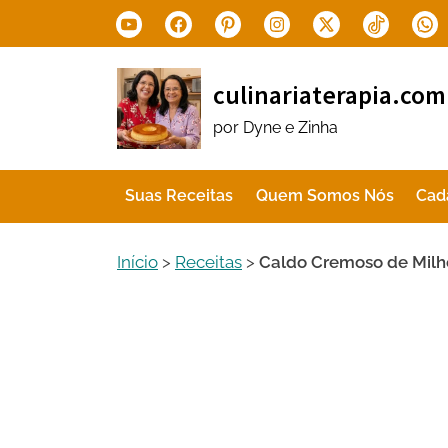
Skip
Youtube
Facebook
Pinterest
Instagram
X.com
Tiktok
Wha
to
content
culinariaterapia.com
por Dyne e Zinha
Suas Receitas
Quem Somos Nós
Cad
Início
>
Receitas
>
Caldo Cremoso de Milh