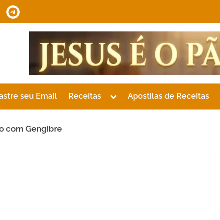
tsApp
Telegram
Toggle
astre seu Email
Receitas
Apostilas de Receitas
sub-
menu
o com Gengibre