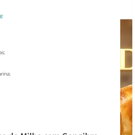
ar
as;
rina;