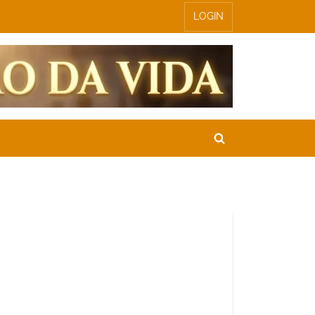
LOGIN
Toggle
search
form