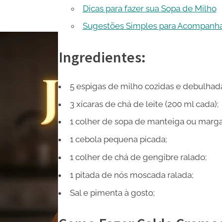
Dicas para fazer sua Sopa de Milho
Sugestões Simples para Acompanh
Ingredientes:
5 espigas de milho cozidas e debulhad
3 xícaras de chá de leite (200 ml cada);
1 colher de sopa de manteiga ou marga
1 cebola pequena picada;
1 colher de chá de gengibre ralado;
1 pitada de nós moscada ralada;
Sal e pimenta à gosto;