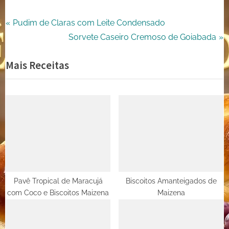
Navegação
P
Pudim de Claras com Leite Condensado
r
N
Sorvete Caseiro Cremoso de Goiabada
de
e
e
Mais Receitas
Post
v
x
i
t
o
P
u
o
s
s
P
t
o
:
s
t
Pavê Tropical de Maracujá
Biscoitos Amanteigados de
com Coco e Biscoitos Maizena
Maizena
: