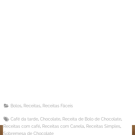
Share
on
Share
Pinterest
on
Share
Telegram
on
Share
WhatsApp
on
Share
Email
on
,
,
Bolos
Receitas
Receitas Fáceis
X
Tags:
,
,
,
Café da tarde
Chocolate
Receita de Bolo de Chocolate
,
,
,
Receitas com café
Receitas com Canela
Receitas Simples
Sobremesa de Chocolate