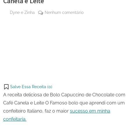
Canela e Leite
By
em
Dyne e Zinha
Nenhum comentário
Posted
15 de
Bolo
on
outubro
Capuccino
de 2023
de
Share
Chocolate
on
Share
com
Pinterest
Café
on
Share
Canela
Telegram
on
Share
e
WhatsApp
Leite
on
Share
Email
on
Salve Essa Receita (
0
)
X
A receita deliciosa de Bolo Capuccino de Chocolate com
Café Canela e Leite O Famoso bolo que aprendi com um
confeiteiro Italiano, faz o maior
sucesso em minha
confeitaria.