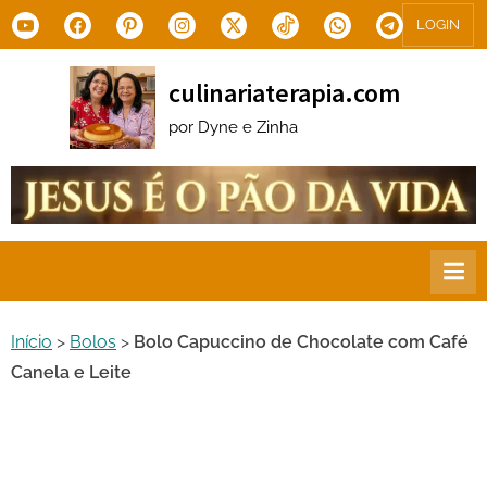
Skip
Youtube
Facebook
Pinterest
Instagram
X.com
Tiktok
WhatsApp
Telegram
LOGIN
to
content
culinariaterapia.com
por Dyne e Zinha
Início
>
Bolos
>
Bolo Capuccino de Chocolate com Café
Canela e Leite