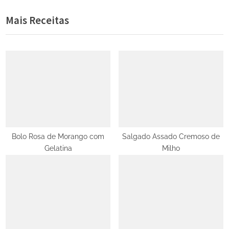
de
e
e
Mais Receitas
Post
v
x
i
t
o
P
u
o
s
s
P
t
o
:
s
t
Bolo Rosa de Morango com
Salgado Assado Cremoso de
Gelatina
Milho
: