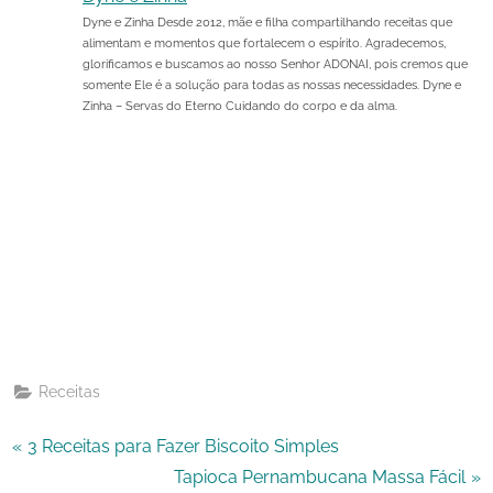
Dyne e Zinha Desde 2012, mãe e filha compartilhando receitas que
alimentam e momentos que fortalecem o espírito. Agradecemos,
glorificamos e buscamos ao nosso Senhor ADONAI, pois cremos que
somente Ele é a solução para todas as nossas necessidades. Dyne e
Zinha – Servas do Eterno Cuidando do corpo e da alma.
Share
on
Share
Pinterest
on
Share
Telegram
on
Share
WhatsApp
on
Share
Email
on
Receitas
X
Navegação
P
3 Receitas para Fazer Biscoito Simples
r
N
Tapioca Pernambucana Massa Fácil