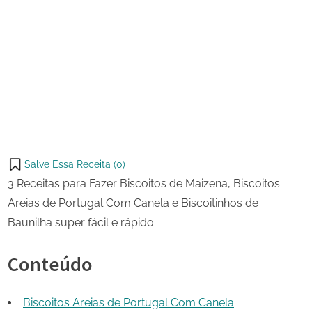
1 de
3
on
julho
Receitas
de
para
Share
2023
Fazer
on
Share
Biscoitos
Pinterest
on
Share
Telegram
on
Share
WhatsApp
on
Share
Email
on
Salve Essa Receita (
0
)
X
3 Receitas para Fazer Biscoitos de Maizena, Biscoitos
Areias de Portugal Com Canela e Biscoitinhos de
Baunilha super fácil e rápido.
Conteúdo
Biscoitos Areias de Portugal Com Canela