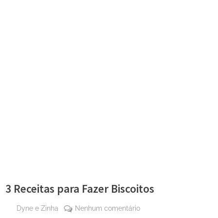
3 Receitas para Fazer Biscoitos
By
em
Dyne e Zinha
Nenhum comentário
Posted