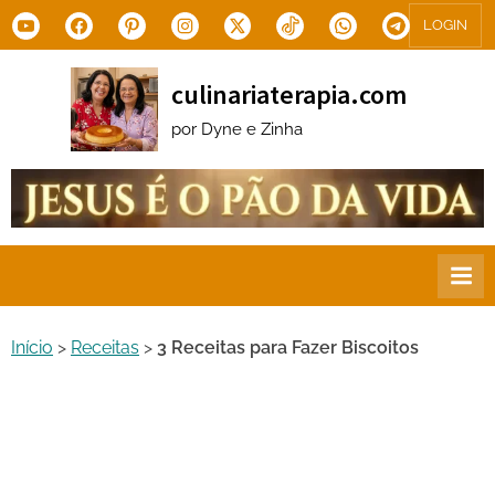
Skip
Youtube
Facebook
Pinterest
Instagram
X.com
Tiktok
WhatsApp
Telegram
LOGIN
to
content
culinariaterapia.com
por Dyne e Zinha
Início
>
Receitas
>
3 Receitas para Fazer Biscoitos