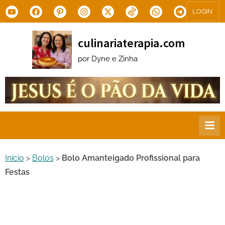
Skip
Youtube
Facebook
Pinterest
Instagram
X.com
Tiktok
WhatsApp
Telegram
LOGIN
to
content
culinariaterapia.com
por Dyne e Zinha
Início
>
Bolos
>
Bolo Amanteigado Profissional para
Festas