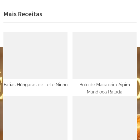
de
e
e
Mais Receitas
Post
v
x
i
t
o
P
u
o
s
s
P
t
o
:
s
t
Fatias Húngaras de Leite Ninho
Bolo de Macaxeira Aipim
Mandioca Ralada
: