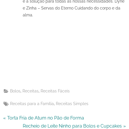
é a solução para todas as nossas necessidades. Dyne
e Zinha – Servas do Eterno Cuidando do corpo e da
alma.
Share
on
Share
Pinterest
on
Share
Telegram
on
Share
WhatsApp
on
Share
Email
on
,
,
Bolos
Receitas
Receitas Fáceis
X
Tags:
,
Receitas para a Família
Receitas Simples
Navegação
P
Torta Fria de Atum no Pão de Forma
r
N
Recheio de Leite Ninho para Bolos e Cupcakes