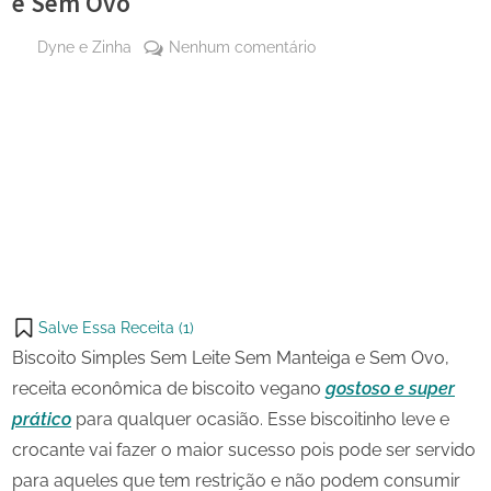
e Sem Ovo
By
em
Dyne e Zinha
Nenhum comentário
Posted
18 de
Biscoito
on
março
Simples
de
Sem
Share
2023
Leite
on
Share
Sem
Pinterest
Manteiga
on
Share
e
Telegram
on
Share
Sem
WhatsApp
Ovo
on
Share
Email
on
Salve Essa Receita (
1
)
X
Biscoito Simples Sem Leite Sem Manteiga e Sem Ovo,
receita econômica de biscoito vegano
gostoso e super
prático
para qualquer ocasião. Esse biscoitinho leve e
crocante vai fazer o maior sucesso pois pode ser servido
para aqueles que tem restrição e não podem consumir