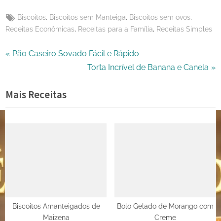
X
Tags:
,
,
,
Biscoitos
Biscoitos sem Manteiga
Biscoitos sem ovos
,
,
Receitas Econômicas
Receitas para a Família
Receitas Simples
Navegação
P
Pão Caseiro Sovado Fácil e Rápido
r
N
Torta Incrível de Banana e Canela
de
e
e
Mais Receitas
Post
v
x
i
t
o
P
u
o
s
s
P
t
o
:
s
t
Biscoitos Amanteigados de
Bolo Gelado de Morango com
Maizena
Creme
: