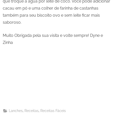
que troque a água por leite de coco. Voce pode adicionar
cacau em pó e uma colher de farinha de castanhas
também para seu biscoito ovo e sem leite ficar mais
saboroso.
Muito Obrigada pela sua visita e volte sempre! Dyne e
Zinha
Share
on
Share
Pinterest
on
Share
Telegram
on
Share
WhatsApp
on
Share
Email
on
,
,
Lanches
Receitas
Receitas Fáceis