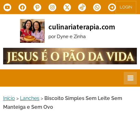
Skip
Youtube
Facebook
Pinterest
Instagram
X.com
Tiktok
WhatsApp
Telegram
LOGIN
to
content
culinariaterapia.com
por Dyne e Zinha
Início
>
Lanches
>
Biscoito Simples Sem Leite Sem
Manteiga e Sem Ovo