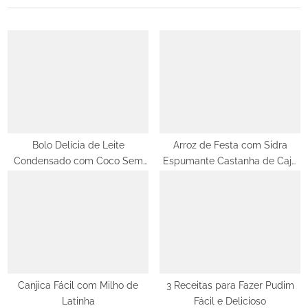
i
t
o
P
u
o
s
s
P
t
o
:
s
t
Bolo Delícia de Leite
Arroz de Festa com Sidra
Condensado com Coco Sem
Espumante Castanha de Caju
:
Massa
e Uvas Passas
Canjica Fácil com Milho de
3 Receitas para Fazer Pudim
Latinha
Fácil e Delicioso