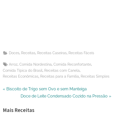
Share
on
Share
Pinterest
on
Share
Telegram
on
Share
WhatsApp
on
Share
Email
on
,
,
,
Doces
Receitas
Receitas Caseiras
Receitas Fáceis
X
Tags:
,
,
,
Arroz
Comida Nordestina
Comida Reconfortante
,
,
Comida Típica do Brasil
Receitas com Canela
,
,
Receitas Econômicas
Receitas para a Família
Receitas Simples
Navegação
P
Biscoito de Trigo sem Ovo e sem Manteiga
r
N
Doce de Leite Condensado Cozido na Pressão
de
e
e
Mais Receitas
Post
v
x