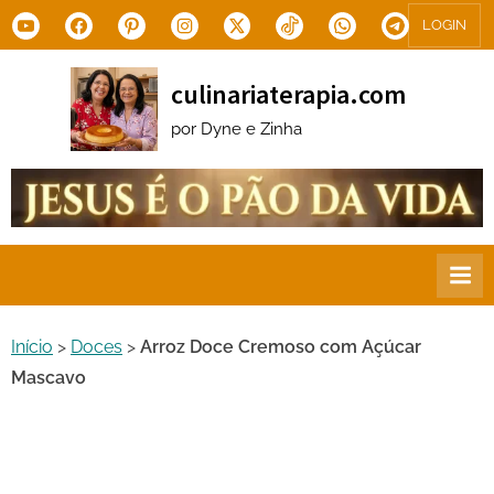
Skip
Youtube
Facebook
Pinterest
Instagram
X.com
Tiktok
WhatsApp
Telegram
LOGIN
to
content
culinariaterapia.com
por Dyne e Zinha
Início
>
Doces
>
Arroz Doce Cremoso com Açúcar
Mascavo