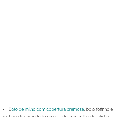
B
olo de milho com cobertura cremosa
, bolo fofinho e
recheio de curau tudo preparado com milho de latinha,