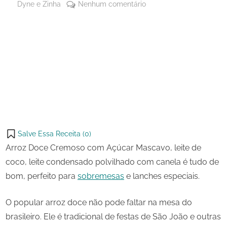
By
em
Dyne e Zinha
Nenhum comentário
Posted
15
Arroz
on
de
Doce
julho
Cremoso
Share
de
com
on
Share
2024
Açúcar
Pinterest
Mascavo
on
Share
Telegram
on
Share
WhatsApp
on
Share
Email
on
Salve Essa Receita (
0
)
X
Arroz Doce Cremoso com Açúcar Mascavo, leite de
coco, leite condensado polvilhado com canela é tudo de
bom, perfeito para
sobremesas
e lanches especiais.
O popular arroz doce não pode faltar na mesa do
brasileiro. Ele é tradicional de festas de São João e outras