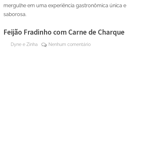
mergulhe em uma experiência gastronômica única e
saborosa.
Feijão Fradinho com Carne de Charque
By
em
Dyne e Zinha
Nenhum comentário
Posted
22 de
Feijão
on
junho
Fradinho
de
com
2025
Carne
de
Charque