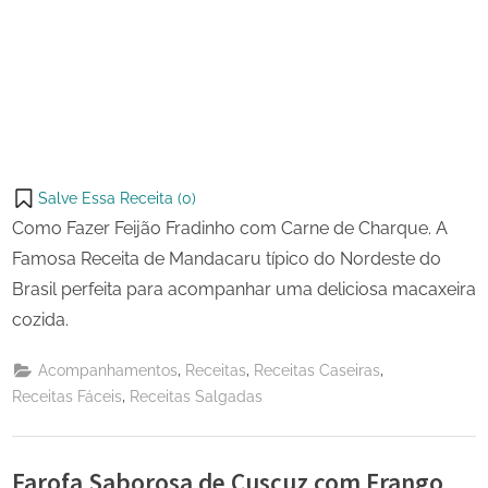
Salve Essa Receita (
0
)
Como Fazer Feijão Fradinho com Carne de Charque. A
Famosa Receita de Mandacaru típico do Nordeste do
Brasil perfeita para acompanhar uma deliciosa macaxeira
cozida.
,
,
,
Acompanhamentos
Receitas
Receitas Caseiras
,
Receitas Fáceis
Receitas Salgadas
Farofa Saborosa de Cuscuz com Frango