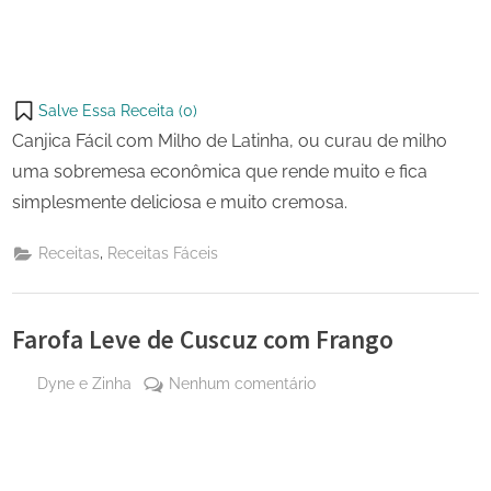
Salve Essa Receita (
0
)
Canjica Fácil com Milho de Latinha, ou curau de milho
uma sobremesa econômica que rende muito e fica
simplesmente deliciosa e muito cremosa.
,
Receitas
Receitas Fáceis
Farofa Leve de Cuscuz com Frango
By
em
Dyne e Zinha
Nenhum comentário
Posted
28 de
Farofa
on
setembro
Leve
de 2023
de
Cuscuz