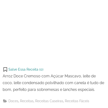
Salve Essa Receita (
0
)
Arroz Doce Cremoso com Açúcar Mascavo, leite de
coco, leite condensado polvilhado com canela é tudo de
bom, perfeito para sobremesas e lanches especiais.
,
,
,
Doces
Receitas
Receitas Caseiras
Receitas Fáceis