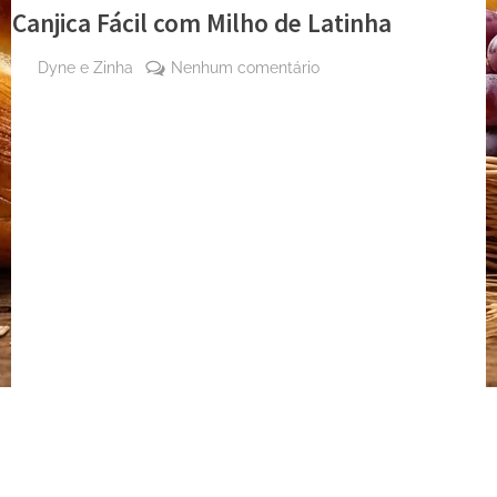
Canjica Fácil com Milho de Latinha
By
em
Dyne e Zinha
Nenhum comentário
Posted
22
Canjica
on
de
Fácil
maio
com
de
Milho
2024
de
Latinha