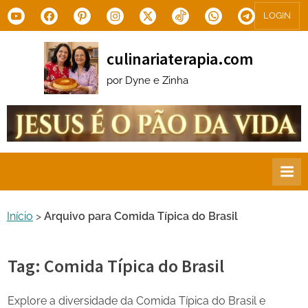
Skip
Youtube
Facebook
Pinterest
Instagram
X.com
Tiktok
WhatsApp
Telegram
LOGIN
to
content
culinariaterapia.com
por Dyne e Zinha
Início
>
Arquivo para Comida Típica do Brasil
Tag:
Comida Típica do Brasil
Explore a diversidade da Comida Típica do Brasil e