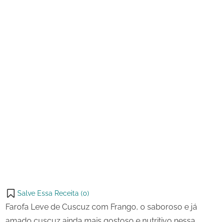
com
Frango
Salve Essa Receita (
0
)
Farofa Leve de Cuscuz com Frango, o saboroso e já
amado cuscuz ainda mais gostoso e nutritivo nessa