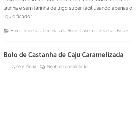
latinha e sem farinha de trigo super fácil usando apenas o
liquidificador.
,
,
,
Bolos
Receitas
Receitas de Bolos Caseiros
Receitas Fáceis
Bolo de Castanha de Caju Caramelizada
By
em
Dyne e Zinha
Nenhum comentário
Posted
26
Bolo
on
de
de
maio
Castanha
de
de
2024
Caju
Caramelizada