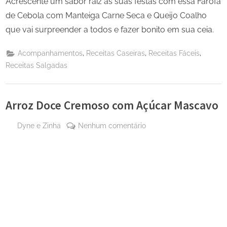
Acrescente um sabor raiz as suas festas com essa Farofa
de Cebola com Manteiga Carne Seca e Queijo Coalho
que vai surpreender a todos e fazer bonito em sua ceia.
,
,
,
Acompanhamentos
Receitas Caseiras
Receitas Fáceis
Receitas Salgadas
Arroz Doce Cremoso com Açúcar Mascavo
By
em
Dyne e Zinha
Nenhum comentário
Posted
15
Arroz
on
de
Doce
julho
Cremoso
de
com
2024
Açúcar
Mascavo