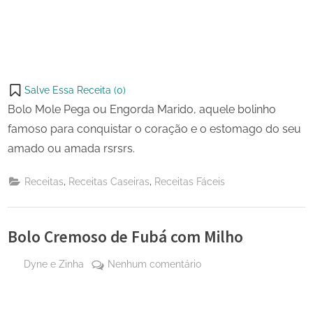
Salve Essa Receita (
0
)
Bolo Mole Pega ou Engorda Marido, aquele bolinho
famoso para conquistar o coração e o estomago do seu
amado ou amada rsrsrs.
,
,
Receitas
Receitas Caseiras
Receitas Fáceis
Bolo Cremoso de Fubá com Milho
By
em
Dyne e Zinha
Nenhum comentário
Posted
29
Bolo
on
de
Cremoso
maio
de