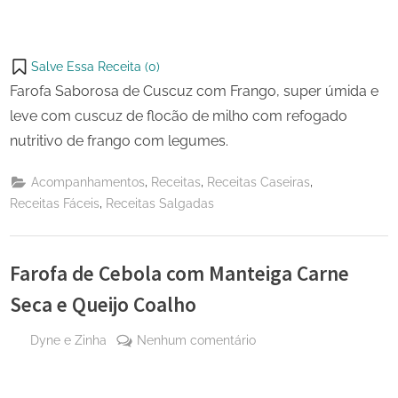
Salve Essa Receita (
0
)
Farofa Saborosa de Cuscuz com Frango, super úmida e
leve com cuscuz de flocão de milho com refogado
nutritivo de frango com legumes.
,
,
,
Acompanhamentos
Receitas
Receitas Caseiras
,
Receitas Fáceis
Receitas Salgadas
Farofa de Cebola com Manteiga Carne
Seca e Queijo Coalho
By
em
Dyne e Zinha
Nenhum comentário
Posted
21 de
Farofa
on
dezembro
de