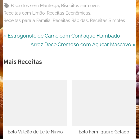
Tags:
,
,
Biscoitos sem Manteiga
Biscoitos sem ovos
,
,
Receitas com Limão
Receitas Econômicas
,
,
Receitas para a Família
Receitas Rápidas
Receitas Simples
Navegação
P
Estrogonofe de Carne com Conhaque Flambado
r
N
Arroz Doce Cremoso com Açúcar Mascavo
de
e
e
Mais Receitas
Post
v
x
i
t
o
P
u
o
s
s
P
t
o
:
s
t
Bolo Vulcão de Leite Ninho
Bolo Formigueiro Gelado