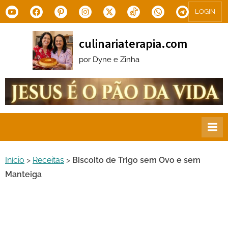
Skip
Youtube
Facebook
Pinterest
Instagram
X.com
Tiktok
WhatsApp
Telegram
LOGIN
to
content
culinariaterapia.com
por Dyne e Zinha
Início
>
Receitas
>
Biscoito de Trigo sem Ovo e sem
Manteiga