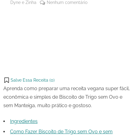
By
em
Dyne e Zinha
Nenhum comentário
Posted
14
Biscoito
on
de
de
julho
Trigo
Share
de
sem
on
Share
2024
Ovo
Pinterest
e
on
Share
sem
Telegram
on
Share
Manteiga
WhatsApp
on
Share
Email
on
Salve Essa Receita (
0
)
X
Aprenda como preparar uma receita vegana super fácil,
econômica e simples de Biscoito de Trigo sem Ovo e
sem Manteiga, muito prático e gostoso.
Ingredientes
Como Fazer Biscoito de Trigo sem Ovo e sem