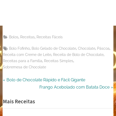
Pinterest
on
Share
Telegram
on
Share
WhatsApp
on
Share
Email
on
,
,
Bolos
Receitas
Receitas Fáceis
X
Tags:
,
,
,
,
Bolo Fofinho
Bolo Gelado de Chocolate
Chocolate
Páscoa
,
,
Receita com Creme de Leite
Receita de Bolo de Chocolate
,
,
Receitas para a Família
Receitas Simples
Sobremesa de Chocolate
Navegação
P
Bolo de Chocolate Rápido e Fácil Gigante
r
N
Frango Acebolado com Batata Doce
de
e
e
Mais Receitas
Post
v
x
i
t
o
P