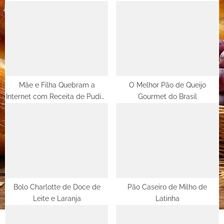
u
o
s
s
P
t
o
:
s
t
Mãe e Filha Quebram a
O Melhor Pão de Queijo
Internet com Receita de Pudim
Gourmet do Brasil
:
de Maracujá Viral
Bolo Charlotte de Doce de
Pão Caseiro de Milho de
Leite e Laranja
Latinha