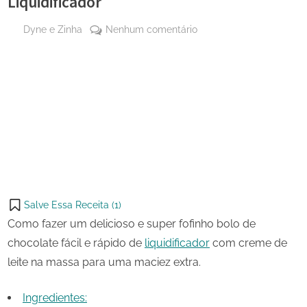
Liquidificador
By
em
Dyne e Zinha
Nenhum comentário
Posted
24
Bolo
on
de
de
maio
Chocolate
Share
de
Fácil
on
Share
2024
e
Pinterest
Rápido
on
Share
de
Telegram
on
Share
Liquidificador
WhatsApp
on
Share
Email
on
Salve Essa Receita (
1
)
X
Como fazer um delicioso e super fofinho bolo de
chocolate fácil e rápido de
liquidificador
com creme de
leite na massa para uma maciez extra.
Ingredientes: