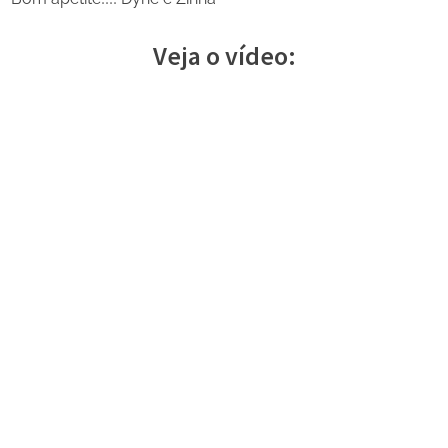
Veja o vídeo:
Share
on
Share