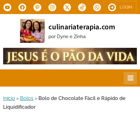
Skip
Youtube
Facebook
Pinterest
Instagram
X.com
Tiktok
WhatsApp
Telegram
LOGIN
to
content
culinariaterapia.com
por Dyne e Zinha
Início
>
Bolos
>
Bolo de Chocolate Fácil e Rápido de
Liquidificador