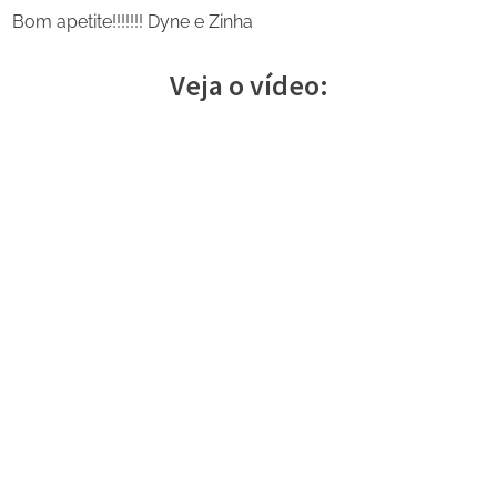
Bom apetite!!!!!!! Dyne e Zinha
Veja o vídeo:
Share