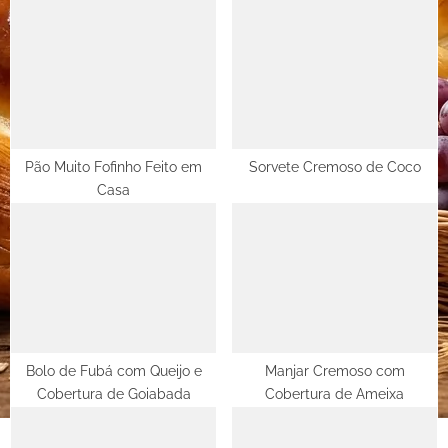
o
u
s
s
t
P
:
o
s
t
Pão Muito Fofinho Feito em
Sorvete Cremoso de Coco
Casa
:
Bolo de Fubá com Queijo e
Manjar Cremoso com
Cobertura de Goiabada
Cobertura de Ameixa