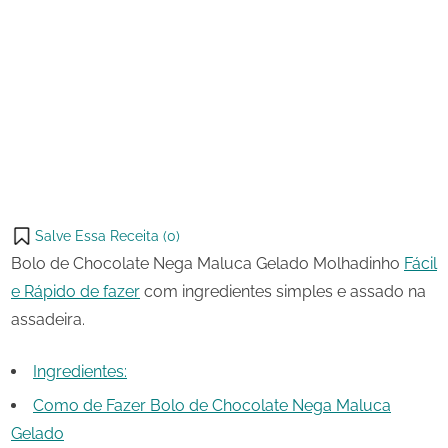
28
Bolo
on
de
de
maio
Chocolate
Share
de
Nega
on
Share
2024
Maluca
Pinterest
Gelado
on
Share
Telegram
on
Share
WhatsApp
on
Share
Email
on
Salve Essa Receita (
0
)
X
Bolo de Chocolate Nega Maluca Gelado Molhadinho
Fácil
e Rápido de fazer
com ingredientes simples e assado na
assadeira.
Ingredientes:
Como de Fazer Bolo de Chocolate Nega Maluca
Gelado