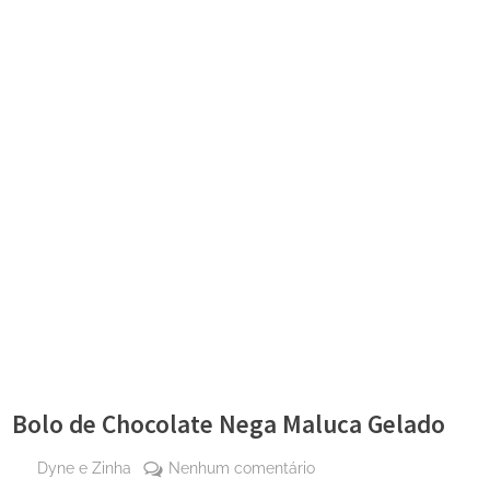
Bolo de Chocolate Nega Maluca Gelado
By
em
Dyne e Zinha
Nenhum comentário
Posted