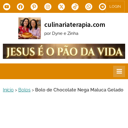
Skip
Youtube
Facebook
Pinterest
Instagram
X.com
Tiktok
WhatsApp
Telegram
LOGIN
to
content
culinariaterapia.com
por Dyne e Zinha
Início
>
Bolos
>
Bolo de Chocolate Nega Maluca Gelado