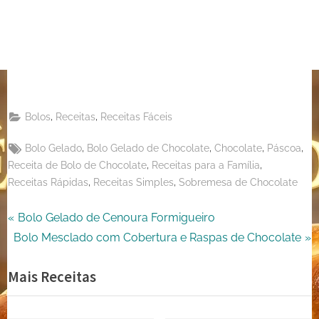
on
Share
Pinterest
on
Share
Telegram
on
Share
WhatsApp
on
Share
Email
on
,
,
Bolos
Receitas
Receitas Fáceis
X
Tags:
,
,
,
,
Bolo Gelado
Bolo Gelado de Chocolate
Chocolate
Páscoa
,
,
Receita de Bolo de Chocolate
Receitas para a Família
,
,
Receitas Rápidas
Receitas Simples
Sobremesa de Chocolate
Navegação
P
Bolo Gelado de Cenoura Formigueiro
N
r
Bolo Mesclado com Cobertura e Raspas de Chocolate
de
e
e
Mais Receitas
Post
x
v
t
i
P
o