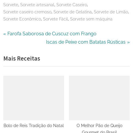
,
,
,
Sorvete
Sorvete artesanal
Sorvete Caseiro
,
,
,
Sorvete caseiro cremoso
Sorvete de Gelatina
Sorvete de Limão
,
,
Sorvete Econômico
Sorvete Fácil
Sorvete sem máquina
Navegação
P
Farofa Saborosa de Cuscuz com Frango
r
N
Iscas de Peixe com Batatas Rústicas
de
e
e
Mais Receitas
Post
v
x
i
t
o
P
u
o
s
s
P
t
o
:
s
t
Bolo de Reis Tradição do Natal
O Melhor Pão de Queijo
Gourmet do Brasil