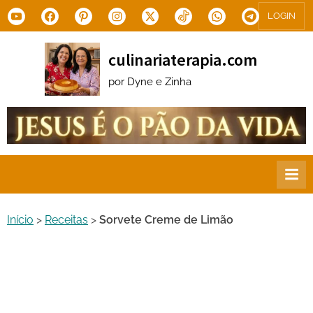
Skip
Youtube
Facebook
Pinterest
Instagram
X.com
Tiktok
WhatsApp
Telegram
LOGIN
to
content
culinariaterapia.com
por Dyne e Zinha
Início
>
Receitas
>
Sorvete Creme de Limão