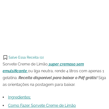
20 de
Sorvete
on
janeiro
Creme
de
de
Share
2025
Limão
on
Share
Pinterest
on
Share
Telegram
on
Share
WhatsApp
on
Share
Email
on
Salve Essa Receita (
0
)
X
Sorvete Creme de Limão
super cremoso sem
emulsificante
ou liga neutra, rende 4 litros com apenas 1
gelatina.
Receita disponível para baixar o Pdf grátis!
Siga
as orientações na postagem para baixar.
Ingredientes:
Como Fazer Sorvete Creme de Limão