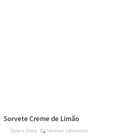
Sorvete Creme de Limão
By
em
Dyne e Zinha
Nenhum comentário
Posted