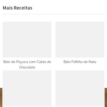
e
e
Mais Receitas
Post
v
x
i
t
o
P
u
o
s
s
P
t
o
:
s
t
Bolo de Paçoca com Calda de
Bolo Fofinho de Nata
Chocolate
: