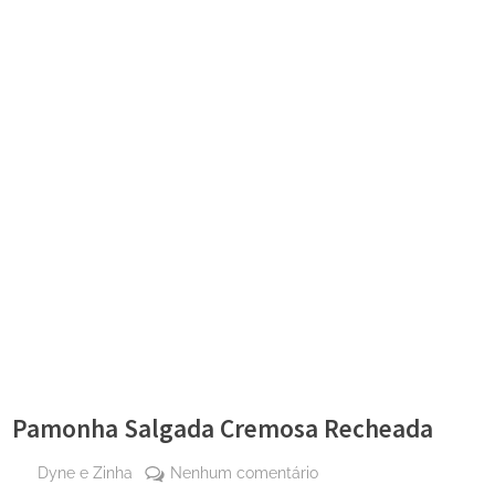
Pamonha Salgada Cremosa Recheada
By
em
Dyne e Zinha
Nenhum comentário
Posted