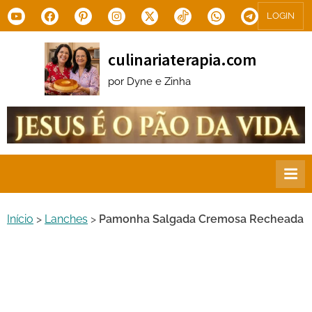
Skip
Youtube
Facebook
Pinterest
Instagram
X.com
Tiktok
WhatsApp
Telegram
LOGIN
to
content
culinariaterapia.com
por Dyne e Zinha
Início
>
Lanches
>
Pamonha Salgada Cremosa Recheada