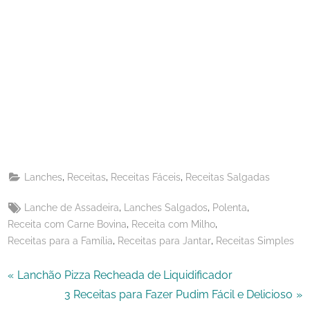
Share
on
Share
Pinterest
on
Share
Telegram
on
Share
WhatsApp
on
Share
Email
on
,
,
,
Lanches
Receitas
Receitas Fáceis
Receitas Salgadas
X
Tags:
,
,
,
Lanche de Assadeira
Lanches Salgados
Polenta
,
,
Receita com Carne Bovina
Receita com Milho
,
,
Receitas para a Família
Receitas para Jantar
Receitas Simples
Navegação
P
Lanchão Pizza Recheada de Liquidificador
r
N
3 Receitas para Fazer Pudim Fácil e Delicioso
de