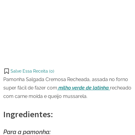
23 de
Pamonha
on
junho
Salgada
de
Cremosa
Share
2023
Recheada
on
Share
Pinterest
on
Share
Telegram
on
Share
WhatsApp
on
Share
Email
on
Salve Essa Receita (
0
)
X
Pamonha Salgada Cremosa Recheada, assada no forno
super fácil de fazer com
milho verde de latinha
recheado
com carne moída e queijo mussarela.
Ingredientes:
Para a pamonha: