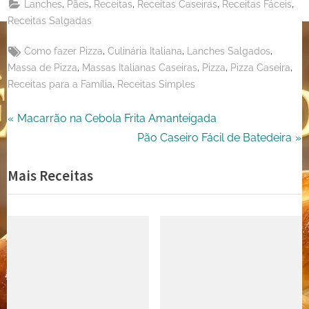
,
,
,
,
,
Lanches
Pães
Receitas
Receitas Caseiras
Receitas Fáceis
X
Receitas Salgadas
Tags:
,
,
,
Como fazer Pizza
Culinária Italiana
Lanches Salgados
,
,
,
,
Massa de Pizza
Massas Italianas Caseiras
Pizza
Pizza Caseira
,
Receitas para a Família
Receitas Simples
Navegação
P
Macarrão na Cebola Frita Amanteigada
r
N
Pão Caseiro Fácil de Batedeira
de
e
e
Mais Receitas
Post
v
x
i
t
o
P
u
o
s
s
P
t
o
: