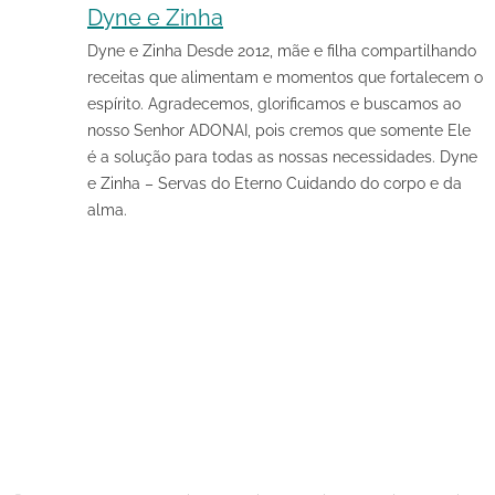
Dyne e Zinha
Dyne e Zinha Desde 2012, mãe e filha compartilhando
receitas que alimentam e momentos que fortalecem o
espírito. Agradecemos, glorificamos e buscamos ao
nosso Senhor ADONAI, pois cremos que somente Ele
é a solução para todas as nossas necessidades. Dyne
e Zinha – Servas do Eterno Cuidando do corpo e da
alma.
Share
on
Share
Pinterest
on
Share
Telegram
on
Share
WhatsApp
on
Share
Email
on