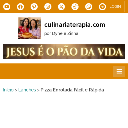
Skip
Youtube
Facebook
Pinterest
Instagram
X.com
Tiktok
WhatsApp
Telegram
LOGIN
to
content
culinariaterapia.com
por Dyne e Zinha
Início
>
Lanches
>
Pizza Enrolada Fácil e Rápida