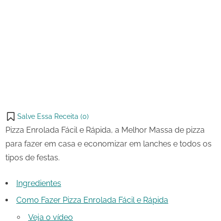
21 de
Pizza
on
setembro
Enrolada
de 2023
Fácil
Share
e
on
Share
Rápida
Pinterest
on
Share
Telegram
on
Share
WhatsApp
on
Share
Email
on
Salve Essa Receita (
0
)
X
Pizza Enrolada Fácil e Rápida, a Melhor Massa de pizza
para fazer em casa e economizar em lanches e todos os
tipos de festas.
Ingredientes
Como Fazer Pizza Enrolada Fácil e Rápida
Veja o vídeo