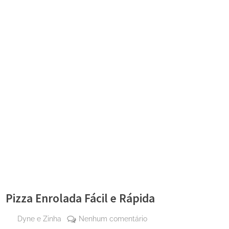
Pizza Enrolada Fácil e Rápida
By
em
Dyne e Zinha
Nenhum comentário
Posted