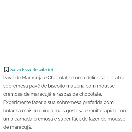
17 de
Pavê
on
agosto
de
de
Maracujá
Share
2024
e
on
Share
Chocolate
Pinterest
on
Share
Telegram
on
Share
WhatsApp
on
Share
Email
on
Salve Essa Receita (
0
)
X
Pavê de Maracujá e Chocolate e uma deliciosa e prática
sobremesa pavê de biscoito maizena com mousse
cremosa de maracujá e raspas de chocolate.
Experimente fazer a sua sobremesa preferida com
bolacha maisena ainda mais gostosa e muito rápida com
uma camada cremosa e super fácil de fazer de mousse
de maracujá.