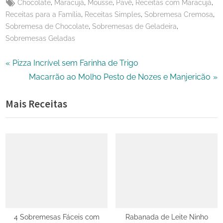
Tags:
,
,
,
,
,
Chocolate
Maracujá
Mousse
Pavê
Receitas com Maracujá
,
,
,
Receitas para a Família
Receitas Simples
Sobremesa Cremosa
,
,
Sobremesa de Chocolate
Sobremesas de Geladeira
Sobremesas Geladas
Navegação
P
Pizza Incrível sem Farinha de Trigo
r
N
Macarrão ao Molho Pesto de Nozes e Manjericão
de
e
e
Mais Receitas
Post
v
x
i
t
o
P
u
o
s
s
P
t
o
:
s
t
4 Sobremesas Fáceis com
Rabanada de Leite Ninho