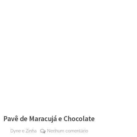
Pavê de Maracujá e Chocolate
By
em
Dyne e Zinha
Nenhum comentário
Posted