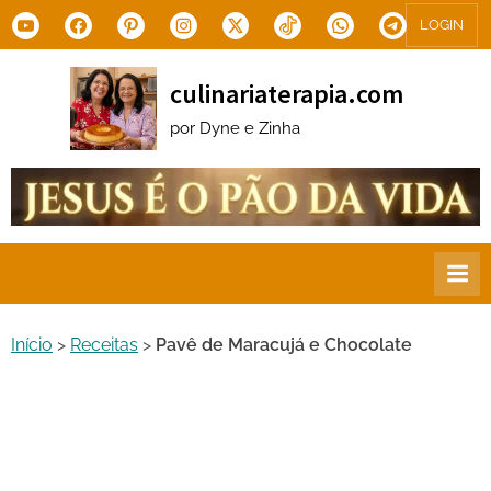
Skip
Youtube
Facebook
Pinterest
Instagram
X.com
Tiktok
WhatsApp
Telegram
LOGIN
to
content
culinariaterapia.com
por Dyne e Zinha
Início
>
Receitas
>
Pavê de Maracujá e Chocolate