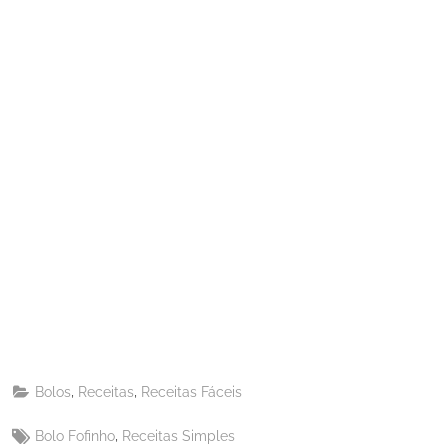
Share
on
Share
Pinterest
on
Share
Telegram
on
Share
WhatsApp
on
Share
Email
on
,
,
Bolos
Receitas
Receitas Fáceis
X
Tags:
,
Bolo Fofinho
Receitas Simples