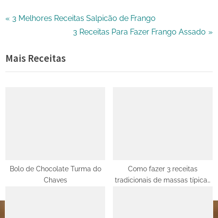
Navegação
P
3 Melhores Receitas Salpicão de Frango
r
N
3 Receitas Para Fazer Frango Assado
de
e
e
Mais Receitas
Post
v
x
i
t
o
P
u
o
s
s
P
t
o
:
s
t
Bolo de Chocolate Turma do
Como fazer 3 receitas
Chaves
tradicionais de massas típicas
:
Italianas