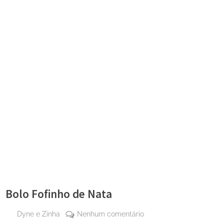
Bolo Fofinho de Nata
By
em
Dyne e Zinha
Nenhum comentário
Posted