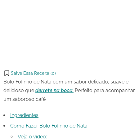
17
Bolo
on
de
Fofinho
julho
de
Share
de
Nata
on
Share
2023
Pinterest
on
Share
Telegram
on
Share
WhatsApp
on
Share
Email
on
Salve Essa Receita (
0
)
X
Bolo Fofinho de Nata com um sabor delicado, suave e
delicioso que
derrete na boca.
Perfeito para acompanhar
um saboroso café.
Ingredientes
Como Fazer Bolo Fofinho de Nata
Veja o vídeo: