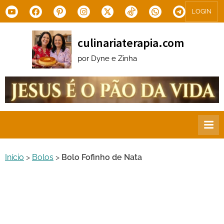
Skip
Youtube
Facebook
Pinterest
Instagram
X.com
Tiktok
WhatsApp
Telegram
LOGIN
to
content
culinariaterapia.com
por Dyne e Zinha
Início
>
Bolos
>
Bolo Fofinho de Nata