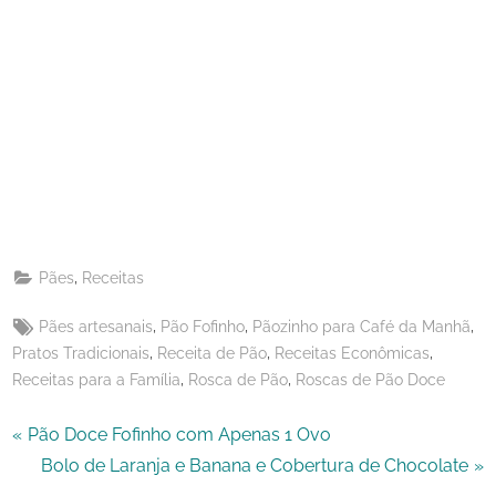
Share
on
Share
Pinterest
on
Share
Telegram
on
Share
WhatsApp
on
Share
Email
on
,
Pães
Receitas
X
Tags:
,
,
,
Pães artesanais
Pão Fofinho
Pãozinho para Café da Manhã
,
,
,
Pratos Tradicionais
Receita de Pão
Receitas Econômicas
,
,
Receitas para a Família
Rosca de Pão
Roscas de Pão Doce
Navegação
P
Pão Doce Fofinho com Apenas 1 Ovo
r
N
Bolo de Laranja e Banana e Cobertura de Chocolate
de
e
e