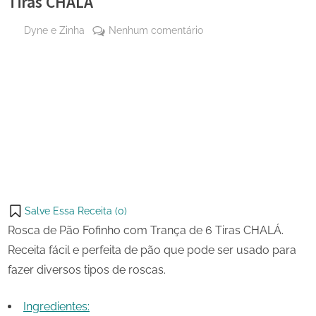
Tiras CHALÁ
By
em
Dyne e Zinha
Nenhum comentário
Posted
15 de
Rosca
on
setembro
de
de 2023
Pão
Share
Fofinho
on
Share
com
Pinterest
Trança
on
Share
de
Telegram
on
Share
6
WhatsApp
Tiras
on
Share
CHALÁ
Email
on
Salve Essa Receita (
0
)
X
Rosca de Pão Fofinho com Trança de 6 Tiras CHALÁ.
Receita fácil e perfeita de pão que pode ser usado para
fazer diversos tipos de roscas.
Ingredientes: