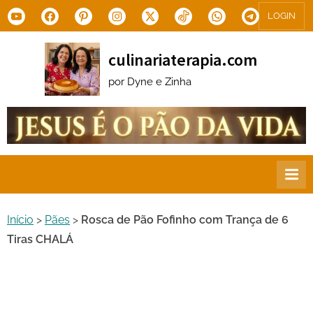
Skip
Youtube
Facebook
Pinterest
Instagram
X.com
Tiktok
WhatsApp
Telegram
LOGIN
to
content
culinariaterapia.com
por Dyne e Zinha
Início
>
Pães
>
Rosca de Pão Fofinho com Trança de 6
Tiras CHALÁ