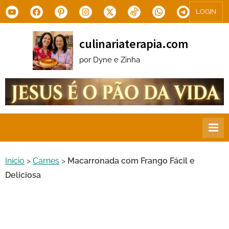
Skip
Youtube
Facebook
Pinterest
Instagram
X.com
Tiktok
WhatsApp
Telegram
LOGIN
to
content
culinariaterapia.com
por Dyne e Zinha
Início
>
Carnes
>
Macarronada com Frango Fácil e
Deliciosa