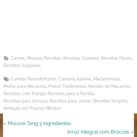
Share
on
Share
Pinterest
on
Share
Telegram
on
Share
WhatsApp
on
Share
Email
on
,
,
,
,
,
Carnes
Massas
Receitas
Receitas Caseiras
Receitas Fáceis
X
Receitas Salgadas
Tags:
,
,
,
Comida Reconfortante
Culinária Italiana
Macarronada
,
,
,
Molho para Macarrão
Pratos Tradicionais
Receita de Macarrão
,
,
Receitas com Frango
Receitas para a Família
,
,
,
Receitas para Almoço
Receitas para Jantar
Receitas Simples
Refeição em Poucos Minutos
Navegação
P
Mousse Tang 3 Ingredientes
r
N
Arroz Integral com Brócolis