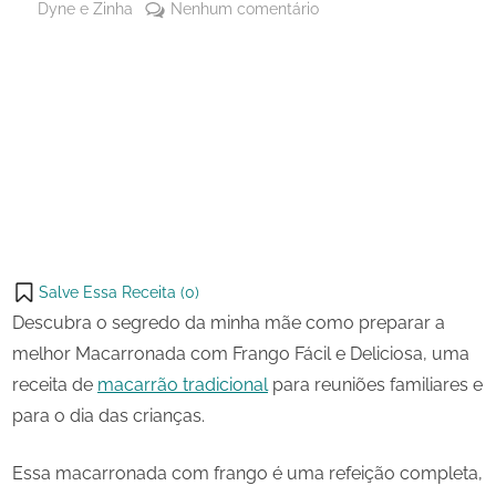
By
em
Dyne e Zinha
Nenhum comentário
Posted
29 de
Macarronada
on
setembro
com
de 2024
Frango
Share
Fácil
on
Share
e
Pinterest
Deliciosa
on
Share
Telegram
on
Share
WhatsApp
on
Share
Email
on
Salve Essa Receita (
0
)
X
Descubra o segredo da minha mãe como preparar a
melhor Macarronada com Frango Fácil e Deliciosa, uma
receita de
macarrão tradicional
para reuniões familiares e
para o dia das crianças.
Essa macarronada com frango é uma refeição completa,