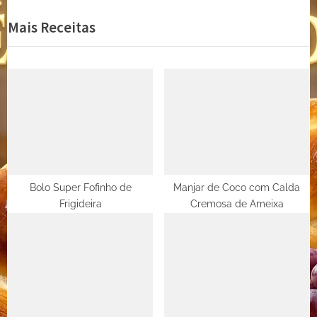
de
e
e
Mais Receitas
Post
v
x
i
t
o
P
u
o
s
s
P
t
o
:
s
t
Bolo Super Fofinho de
Manjar de Coco com Calda
Frigideira
Cremosa de Ameixa
: