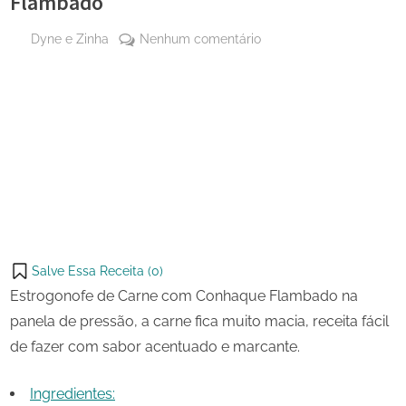
Flambado
By
em
Dyne e Zinha
Nenhum comentário
Posted
3 de
Estrogonofe
on
julho
de
de
Carne
Share
2024
com
on
Share
Conhaque
Pinterest
Flambado
on
Share
Telegram
on
Share
WhatsApp
on
Share
Email
on
Salve Essa Receita (
0
)
X
Estrogonofe de Carne com Conhaque Flambado na
panela de pressão, a carne fica muito macia, receita fácil
de fazer com sabor acentuado e marcante.
Ingredientes: