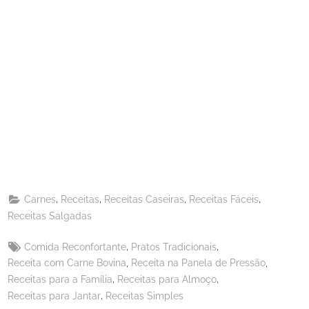
Share
on
Share
Pinterest
on
Share
Telegram
on
Share
WhatsApp
on
Share
Email
on
,
,
,
,
Carnes
Receitas
Receitas Caseiras
Receitas Fáceis
X
Receitas Salgadas
Tags:
,
,
Comida Reconfortante
Pratos Tradicionais
,
,
Receita com Carne Bovina
Receita na Panela de Pressão
,
,
Receitas para a Família
Receitas para Almoço
,
Receitas para Jantar
Receitas Simples