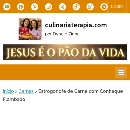
Skip
Youtube
Facebook
Pinterest
Instagram
X.com
Tiktok
WhatsApp
Telegram
LOGIN
to
content
culinariaterapia.com
por Dyne e Zinha
Início
>
Carnes
>
Estrogonofe de Carne com Conhaque
Flambado