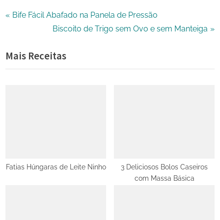
Navegação
P
Bife Fácil Abafado na Panela de Pressão
r
N
Biscoito de Trigo sem Ovo e sem Manteiga
de
e
e
Mais Receitas
Post
v
x
i
t
o
P
u
o
s
s
P
t
o
:
s
t
Fatias Húngaras de Leite Ninho
3 Deliciosos Bolos Caseiros
com Massa Básica
: