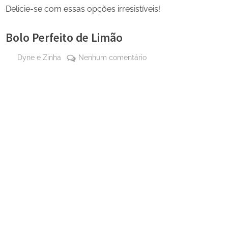
Delicie-se com essas opções irresistíveis!
Bolo Perfeito de Limão
By
em
Dyne e Zinha
Nenhum comentário
Posted
13 de
Bolo
on
junho
Perfeito
de
de
2025
Limão