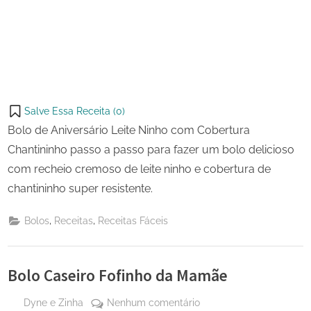
Salve Essa Receita (
0
)
Bolo de Aniversário Leite Ninho com Cobertura
Chantininho passo a passo para fazer um bolo delicioso
com recheio cremoso de leite ninho e cobertura de
chantininho super resistente.
,
,
Bolos
Receitas
Receitas Fáceis
Bolo Caseiro Fofinho da Mamãe
By
em
Dyne e Zinha
Nenhum comentário