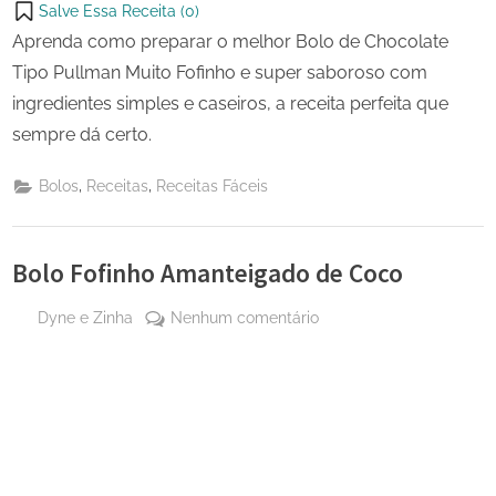
Salve Essa Receita (
0
)
Aprenda como preparar o melhor Bolo de Chocolate
Tipo Pullman Muito Fofinho e super saboroso com
ingredientes simples e caseiros, a receita perfeita que
sempre dá certo.
,
,
Bolos
Receitas
Receitas Fáceis
Bolo Fofinho Amanteigado de Coco
By
em
Dyne e Zinha
Nenhum comentário
Posted
26 de
Bolo
on
março
Fofinho
de
Amanteigado
2025
de
Coco