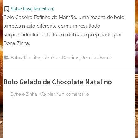
Salve Essa Receita (
1
)
Bolo Caseiro Fofinho da Mamãe, uma receita de bolo
simples muito diferente com um resultado
surpreendentemente fofo e delicado preparado por
Dona Zinha.
,
,
,
Bolos
Receitas
Receitas Caseiras
Receitas Fáceis
Bolo Gelado de Chocolate Natalino
By
em
Dyne e Zinha
Nenhum comentário
Posted
4 de
Bolo
on
outubro
Gelado
de 2023
de
Chocolate
Natalino