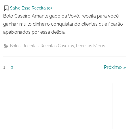
Salve Essa Receita (
0
)
Bolo Caseiro Amanteigado da Vovó, receita para você
ganhar muito dinheiro conquistando clientes que ficarão
apaixonados por essa delícia.
,
,
,
Bolos
Receitas
Receitas Caseiras
Receitas Fáceis
Paginação
1
2
Próximo
de
posts