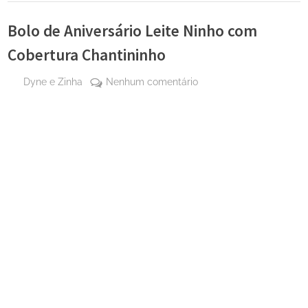
Bolo de Aniversário Leite Ninho com
Cobertura Chantininho
By
em
Dyne e Zinha
Nenhum comentário
Posted
29
Bolo
on
de
de
maio
Aniversário
de
Leite
2024
Ninho
com
Cobertura
Chantininho