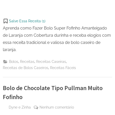
Salve Essa Receita (
1
)
Aprenda como Fazer Bolo Super Fofinho Amanteigado
de Laranja com Cobertura durinha e receba elogios com
essa receita tradicional e valiosa de bolo caseiro de
laranja.
,
,
,
Bolos
Receitas
Receitas Caseiras
,
Receitas de Bolos Caseiros
Receitas Fáceis
Bolo de Chocolate Tipo Pullman Muito
Fofinho
By
em
Dyne e Zinha
Nenhum comentário
Posted
29
Bolo