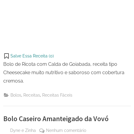
Salve Essa Receita (
0
)
Bolo de Ricota com Calda de Goiabada, receita tipo
Cheesecake muito nutritivo e saboroso com cobertura
cremosa.
,
,
Bolos
Receitas
Receitas Fáceis
Bolo Caseiro Amanteigado da Vovó
By
em
Dyne e Zinha
Nenhum comentário