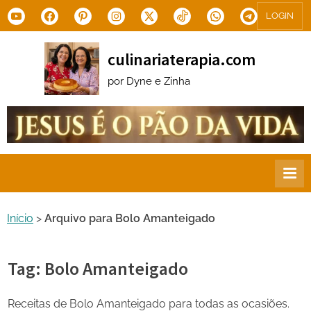
Skip
Youtube
Facebook
Pinterest
Instagram
X.com
Tiktok
WhatsApp
Telegram
LOGIN
to
content
culinariaterapia.com
por Dyne e Zinha
Início
>
Arquivo para Bolo Amanteigado
Tag:
Bolo Amanteigado
Receitas de Bolo Amanteigado para todas as ocasiões.