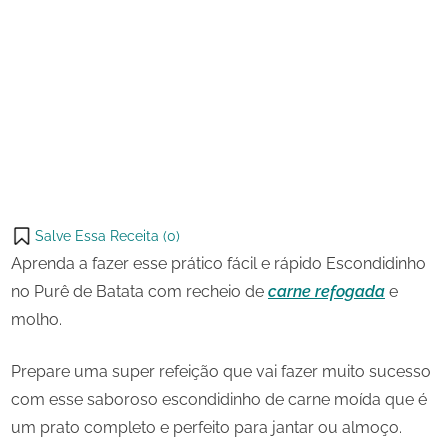
23 de
Escondidinho
on
agosto
no
de
Purê
Share
2024
de
on
Share
Batata
Pinterest
on
Share
Telegram
on
Share
WhatsApp
on
Share
Email
on
Salve Essa Receita (
0
)
X
Aprenda a fazer esse prático fácil e rápido Escondidinho
no Purê de Batata com recheio de
carne refogada
e
molho.
Prepare uma super refeição que vai fazer muito sucesso
com esse saboroso escondidinho de carne moída que é
um prato completo e perfeito para jantar ou almoço.