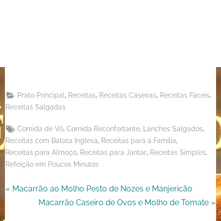
Share
on
Share
Pinterest
on
Share
Telegram
on
Share
WhatsApp
on
Share
Email
on
,
,
,
,
Prato Principal
Receitas
Receitas Caseiras
Receitas Fáceis
X
Receitas Salgadas
Tags:
,
,
,
Comida de Vó
Comida Reconfortante
Lanches Salgados
,
,
Receitas com Batata Inglesa
Receitas para a Família
,
,
,
Receitas para Almoço
Receitas para Jantar
Receitas Simples
Refeição em Poucos Minutos
Navegação
P
Macarrão ao Molho Pesto de Nozes e Manjericão
r
N
Macarrão Caseiro de Ovos e Molho de Tomate
de
e
e