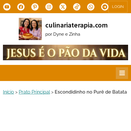
Skip
Youtube
Facebook
Pinterest
Instagram
X.com
Tiktok
WhatsApp
Telegram
LOGIN
to
content
culinariaterapia.com
por Dyne e Zinha
Início
>
Prato Principal
>
Escondidinho no Purê de Batata