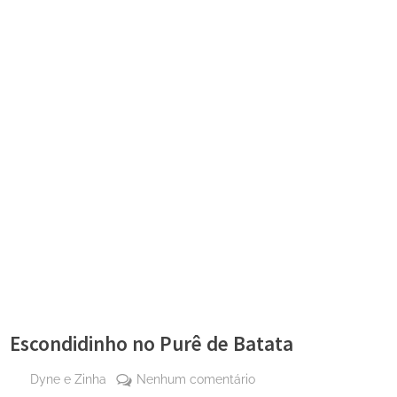
Escondidinho no Purê de Batata
By
em
Dyne e Zinha
Nenhum comentário
Posted