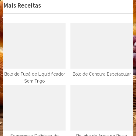
Mais Receitas
Post
v
x
i
t
o
P
u
o
s
s
P
t
o
:
s
t
Bolo de Fubá de Liquidificador
Bolo de Cenoura Espetacular
Sem Trigo
: