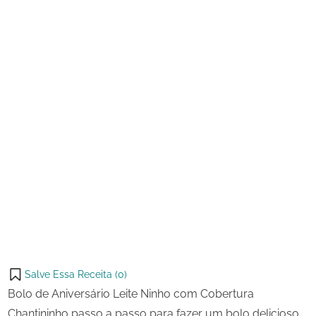
2024
Ninho
com
Cobertura
Chantininho
Salve Essa Receita (
0
)
Bolo de Aniversário Leite Ninho com Cobertura
Chantininho passo a passo para fazer um bolo delicioso