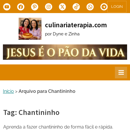
Skip
Youtube
Facebook
Pinterest
Instagram
X.com
Tiktok
WhatsApp
Telegram
LOGIN
to
content
culinariaterapia.com
por Dyne e Zinha
Início
>
Arquivo para Chantininho
Tag:
Chantininho
Aprenda a fazer chantininho de forma fácil e rápida.