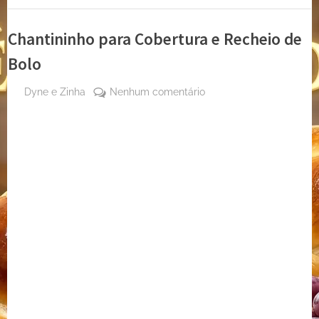
Chantininho para Cobertura e Recheio de
Bolo
By
em
Dyne e Zinha
Nenhum comentário
Posted
17
Chantininho
on
de
para
maio
Cobertura
de
e
2023
Recheio
de
Bolo