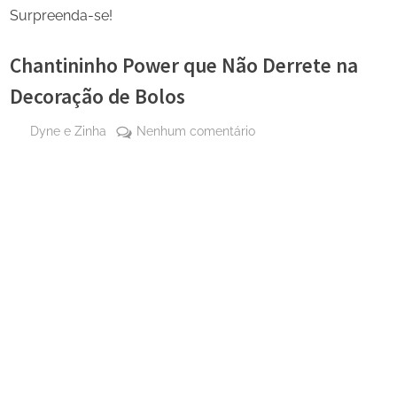
Surpreenda-se!
Chantininho Power que Não Derrete na
Decoração de Bolos
By
em
Dyne e Zinha
Nenhum comentário
Posted
28 de
Chantininho
on
agosto
Power
de
que
2025
Não
Derrete
na
Decoração
de
Bolos