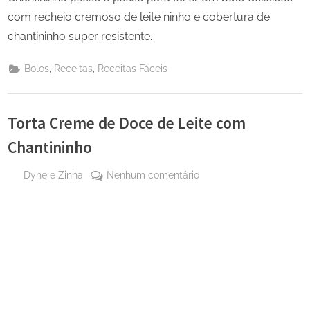
com recheio cremoso de leite ninho e cobertura de
chantininho super resistente.
,
,
Bolos
Receitas
Receitas Fáceis
Torta Creme de Doce de Leite com
Chantininho
By
em
Dyne e Zinha
Nenhum comentário
Posted
7 de
Torta
on
setembro
Creme
de 2023
de
Doce
de
Leite
com
Chantininho