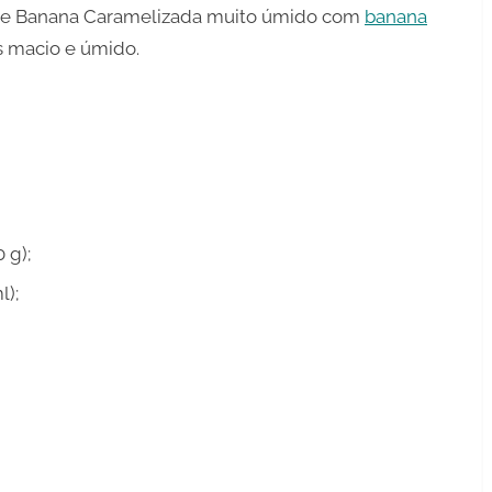
ro de Banana Caramelizada muito úmido com
banana
s macio e úmido.
 g);
l);