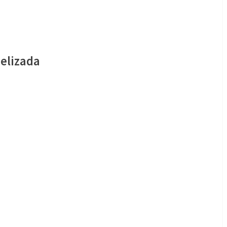
elizada
lizada