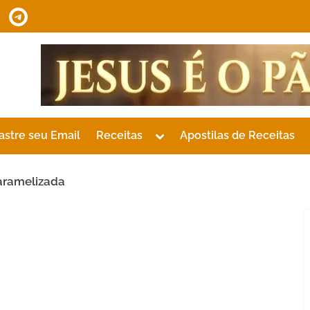
tsApp
Telegram
Toggle
astre seu Email
Receitas
Apostilas de Receitas
sub-
menu
aramelizada