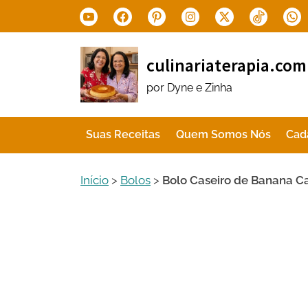
Skip
Youtube
Facebook
Pinterest
Instagram
X.com
Tiktok
Wha
to
content
culinariaterapia.com
por Dyne e Zinha
Suas Receitas
Quem Somos Nós
Cad
Início
>
Bolos
>
Bolo Caseiro de Banana C