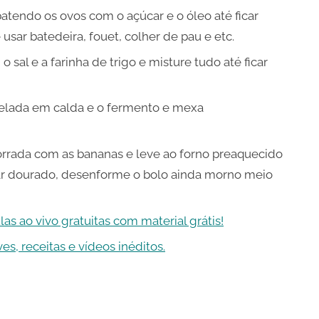
endo os ovos com o açúcar e o óleo até ficar
usar batedeira, fouet, colher de pau e etc.
o sal e a farinha de trigo e misture tudo até ficar
elada em calda e o fermento e mexa
orrada com as bananas e leve ao forno preaquecido
icar dourado, desenforme o bolo ainda morno meio
las ao vivo gratuitas com material grátis!
s, receitas e vídeos inéditos.