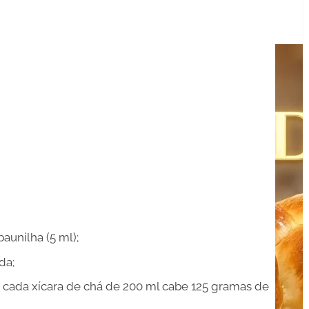
aunilha (5 ml);
da;
em cada xícara de chá de 200 ml cabe 125 gramas de