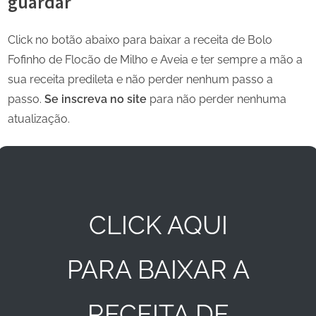
guardar
Click no botão abaixo para baixar a receita de Bolo
Fofinho de Flocão de Milho e Aveia e ter sempre a mão a
sua receita predileta e não perder nenhum passo a
passo.
Se inscreva no site
para não perder nenhuma
atualização.
CLICK AQUI
PARA BAIXAR A
RECEITA DE