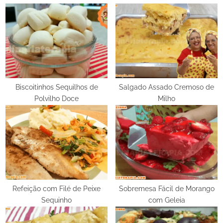
o
P
u
o
s
s
P
t
o
:
s
t
Biscoitinhos Sequilhos de
Salgado Assado Cremoso de
Polvilho Doce
Milho
:
Refeição com Filé de Peixe
Sobremesa Fácil de Morango
Sequinho
com Geleia