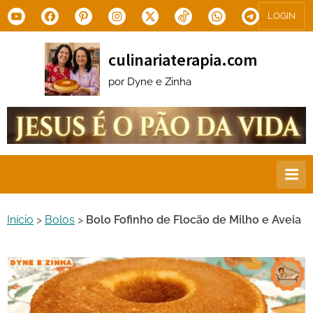
Skip
Youtube
Facebook
Pinterest
Instagram
X.com
Tiktok
WhatsApp
Telegram
LOGIN
to
content
culinariaterapia.com
por Dyne e Zinha
Início
>
Bolos
>
Bolo Fofinho de Flocão de Milho e Aveia