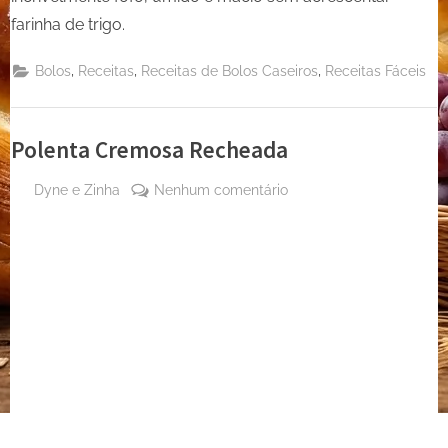
farinha de trigo.
,
,
,
Bolos
Receitas
Receitas de Bolos Caseiros
Receitas Fáceis
Polenta Cremosa Recheada
By
em
Dyne e Zinha
Nenhum comentário
Posted
5 de
Polenta
on
agosto
Cremosa
de
Recheada
2024