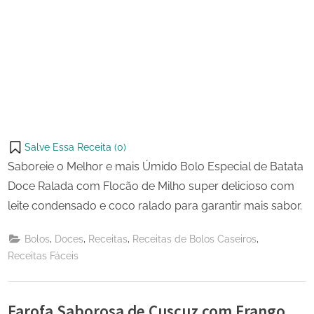
Salve Essa Receita (
0
)
Saboreie o Melhor e mais Úmido Bolo Especial de Batata
Doce Ralada com Flocão de Milho super delicioso com
leite condensado e coco ralado para garantir mais sabor.
,
,
,
,
Bolos
Doces
Receitas
Receitas de Bolos Caseiros
Receitas Fáceis
Farofa Saborosa de Cuscuz com Frango