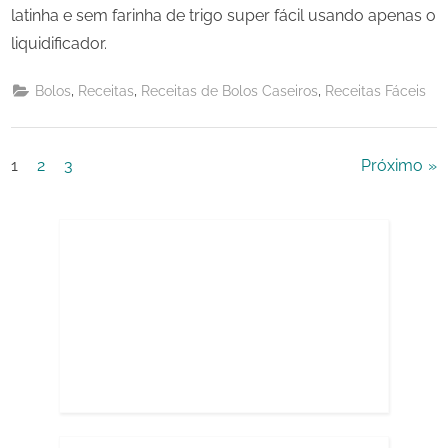
latinha e sem farinha de trigo super fácil usando apenas o
liquidificador.
,
,
,
Bolos
Receitas
Receitas de Bolos Caseiros
Receitas Fáceis
Paginação
1
2
3
Próximo
de
posts