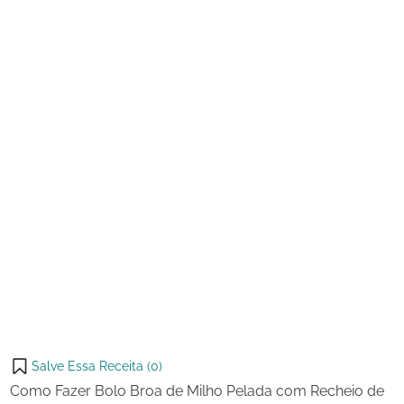
2025
Milho
Pelada
com
Recheio
de
Requeijão
e
Goiabada
Salve Essa Receita (
0
)
Como Fazer Bolo Broa de Milho Pelada com Recheio de