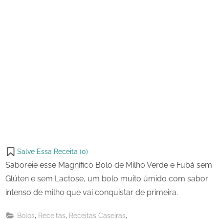
Glúten
e
sem
Lactose
Salve Essa Receita (
0
)
Saboreie esse Magnífico Bolo de Milho Verde e Fubá sem
Glúten e sem Lactose, um bolo muito úmido com sabor
intenso de milho que vai conquistar de primeira.
,
,
,
Bolos
Receitas
Receitas Caseiras