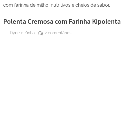
com farinha de milho, nutritivos e cheios de sabor.
Polenta Cremosa com Farinha Kipolenta
By
em
Dyne e Zinha
2 comentários
Posted
24 de
Polenta
on
setembro
Cremosa
de 2025
com
Farinha
Kipolenta