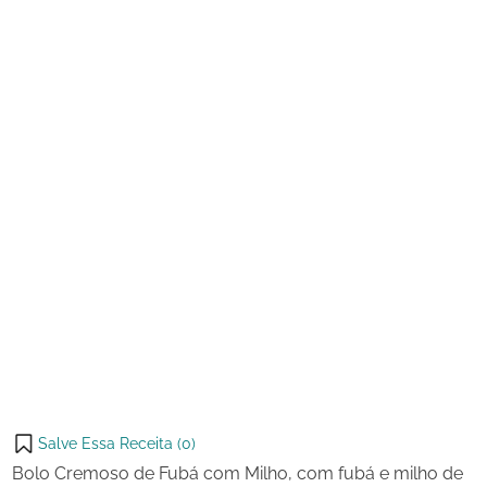
de
Fubá
2024
com
Milho
Salve Essa Receita (
0
)
Bolo Cremoso de Fubá com Milho, com fubá e milho de