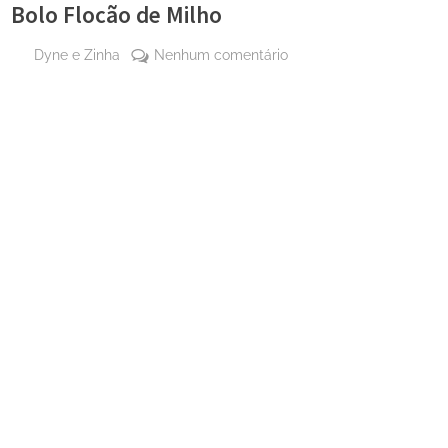
Bolo Flocão de Milho
By
em
Dyne e Zinha
Nenhum comentário
Posted
8 de
Bolo
on
junho
Flocão
de
de
2024
Milho