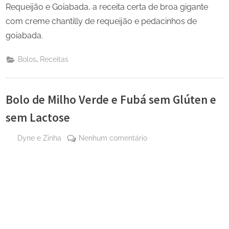
Requeijão e Goiabada, a receita certa de broa gigante
com creme chantilly de requeijão e pedacinhos de
goiabada.
,
Bolos
Receitas
Bolo de Milho Verde e Fubá sem Glúten e
sem Lactose
By
em
Dyne e Zinha
Nenhum comentário
Posted
26
Bolo
on
de
de
maio
Milho
de
Verde
2025
e
Fubá
sem