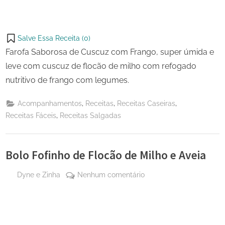
Salve Essa Receita (
0
)
Farofa Saborosa de Cuscuz com Frango, super úmida e
leve com cuscuz de flocão de milho com refogado
nutritivo de frango com legumes.
,
,
,
Acompanhamentos
Receitas
Receitas Caseiras
,
Receitas Fáceis
Receitas Salgadas
Bolo Fofinho de Flocão de Milho e Aveia
By
em
Dyne e Zinha
Nenhum comentário
Posted
25 de
Bolo
on
novembro
Fofinho
de 2024
de
Flocão