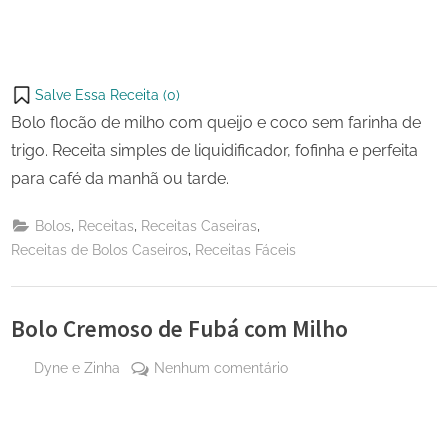
Salve Essa Receita (
0
)
Bolo flocão de milho com queijo e coco sem farinha de
trigo. Receita simples de liquidificador, fofinha e perfeita
para café da manhã ou tarde.
,
,
,
Bolos
Receitas
Receitas Caseiras
,
Receitas de Bolos Caseiros
Receitas Fáceis
Bolo Cremoso de Fubá com Milho
By
em
Dyne e Zinha
Nenhum comentário
Posted
29
Bolo
on
de
Cremoso
maio
de