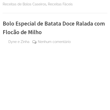
,
Receitas de Bolos Caseiros
Receitas Fáceis
Bolo Especial de Batata Doce Ralada com
Flocão de Milho
By
em
Dyne e Zinha
Nenhum comentário
Posted
16
Bolo
on
de
Especial
maio
de
de
Batata
2025
Doce
Ralada
com
Flocão
de
Milho