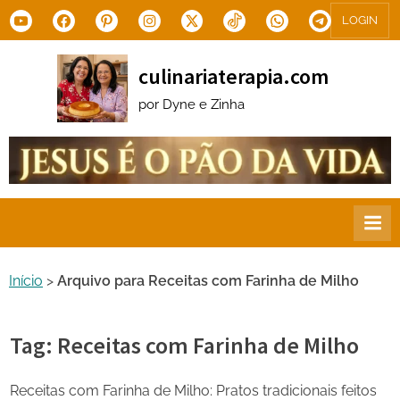
Skip
Youtube
Facebook
Pinterest
Instagram
X.com
Tiktok
WhatsApp
Telegram
LOGIN
to
content
culinariaterapia.com
por Dyne e Zinha
Início
>
Arquivo para Receitas com Farinha de Milho
Tag:
Receitas com Farinha de Milho
Receitas com Farinha de Milho: Pratos tradicionais feitos