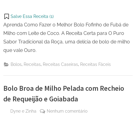
Salve Essa Receita (
1
)
Aprenda Como Fazer o Melhor Bolo Fofinho de Fubá de
Milho com Leite de Coco. A Receita Certa para O Puro
Sabor Tradicional da Roça, uma delícia de bolo de milho
que vale Ouro.
,
,
,
Bolos
Receitas
Receitas Caseiras
Receitas Fáceis
Bolo Broa de Milho Pelada com Recheio
de Requeijão e Goiabada
By
em
Dyne e Zinha
Nenhum comentário
Posted
4 de
Bolo
on
junho
Broa
de
de