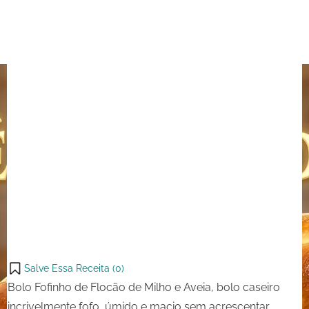
de
Milho
e
Aveia
Salve Essa Receita (
0
)
Bolo Fofinho de Flocão de Milho e Aveia, bolo caseiro
incrivelmente fofo, úmido e macio sem acrescentar