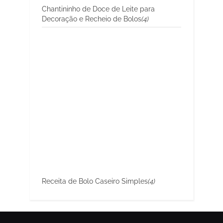
Chantininho de Doce de Leite para
Decoração e Recheio de Bolos
(4)
Receita de Bolo Caseiro Simples
(4)