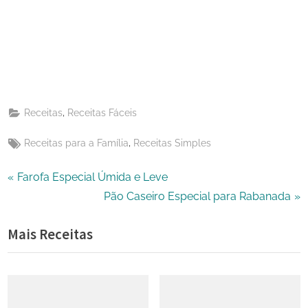
on
Share
Pinterest
on
Share
Telegram
on
Share
WhatsApp
on
Share
Email
on
,
Receitas
Receitas Fáceis
X
Tags:
,
Receitas para a Família
Receitas Simples
Navegação
P
Farofa Especial Úmida e Leve
r
N
Pão Caseiro Especial para Rabanada
de
e
e
Mais Receitas
Post
v
x
i
t
o
P
u
o