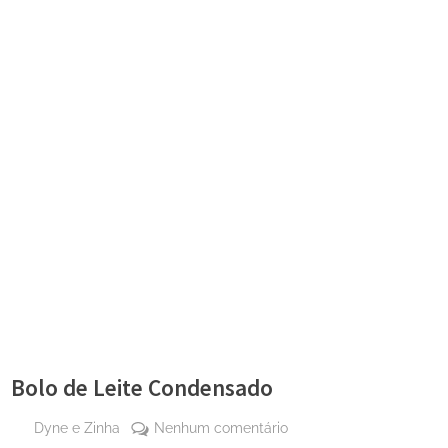
Bolo de Leite Condensado
By
em
Dyne e Zinha
Nenhum comentário
Posted