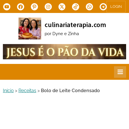
Skip
Youtube
Facebook
Pinterest
Instagram
X.com
Tiktok
WhatsApp
Telegram
LOGIN
to
content
culinariaterapia.com
por Dyne e Zinha
Início
>
Receitas
>
Bolo de Leite Condensado