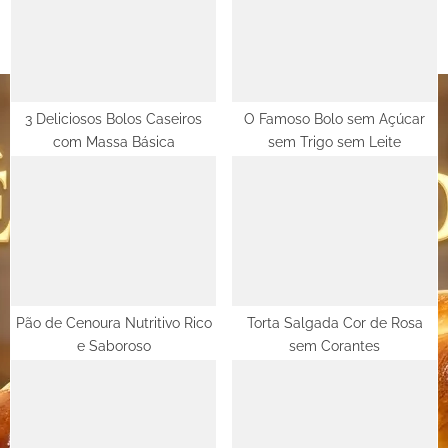
s
s
P
t
o
:
s
t
3 Deliciosos Bolos Caseiros
O Famoso Bolo sem Açúcar
com Massa Básica
sem Trigo sem Leite
:
Pão de Cenoura Nutritivo Rico
Torta Salgada Cor de Rosa
e Saboroso
sem Corantes