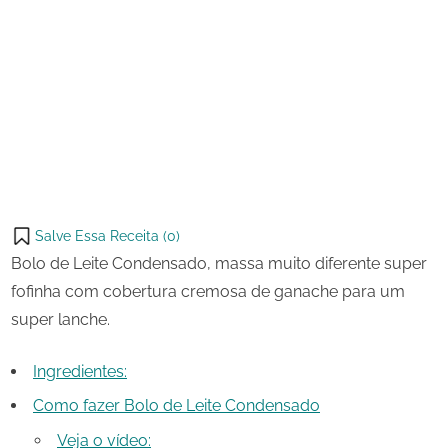
1 de
Bolo
on
outubro
de
de 2023
Leite
Share
Condensado
on
Share
Pinterest
on
Share
Telegram
on
Share
WhatsApp
on
Share
Email
on
Salve Essa Receita (
0
)
X
Bolo de Leite Condensado, massa muito diferente super
fofinha com cobertura cremosa de ganache para um
super lanche.
Ingredientes:
Como fazer Bolo de Leite Condensado
Veja o vídeo: