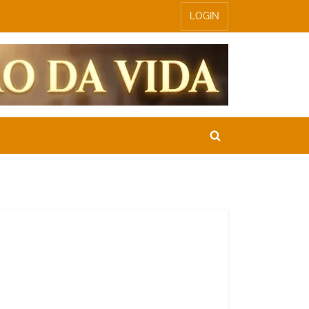
LOGIN
Toggle
search
form