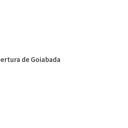
bertura de Goiabada
ura