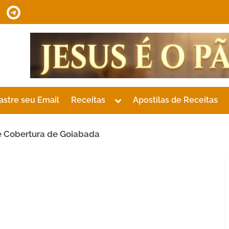
tsApp
Telegram
Toggle
astre seu Email
Receitas
Apostilas de Receitas
sub-
menu
e Cobertura de Goiabada