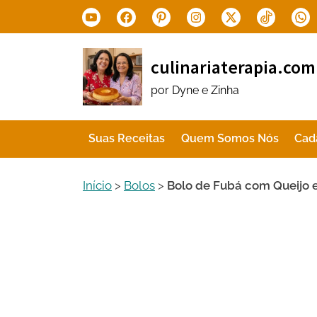
Skip
Youtube
Facebook
Pinterest
Instagram
X.com
Tiktok
Wha
to
content
culinariaterapia.com
por Dyne e Zinha
Suas Receitas
Quem Somos Nós
Cad
Início
>
Bolos
>
Bolo de Fubá com Queijo 