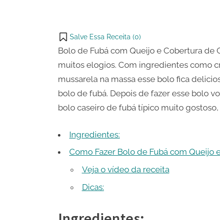
de
WhatsApp
on
Share
Goiaba
Email
on
Salve Essa Receita (
0
)
X
Bolo de Fubá com Queijo e Cobertura de
muitos elogios. Com ingredientes como cr
mussarela na massa esse bolo fica delic
bolo de fubá. Depois de fazer esse bolo vo
bolo caseiro de fubá típico muito gostoso, 
Ingredientes:
Como Fazer Bolo de Fubá com Queijo 
Veja o vídeo da receita
Dicas:
Ingredientes: