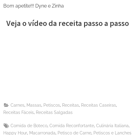
Bom apetite!!! Dyne e Zinha
Veja o vídeo da receita passo a passo
Share
on
Share
Pinterest
on
Share
Telegram
on
Share
WhatsApp
on
Share
Email
on
,
,
,
,
,
Carnes
Massas
Petiscos
Receitas
Receitas Caseiras
X
,
Receitas Fáceis
Receitas Salgadas
Tags:
,
,
,
Comida de Boteco
Comida Reconfortante
Culinária Italiana
,
,
,
Happy Hour
Macarronada
Petisco de Carne
Petiscos e Lanches