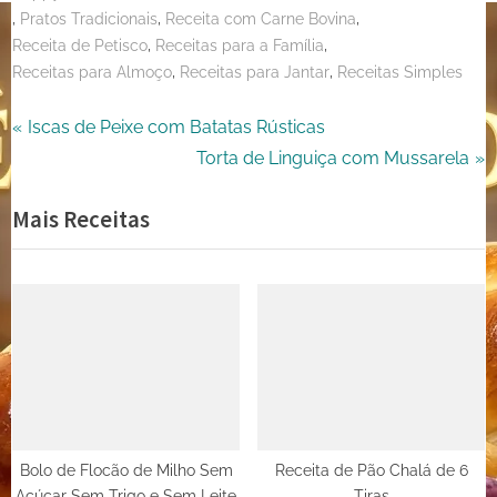
,
,
,
Pratos Tradicionais
Receita com Carne Bovina
,
,
Receita de Petisco
Receitas para a Família
,
,
Receitas para Almoço
Receitas para Jantar
Receitas Simples
Navegação
P
Iscas de Peixe com Batatas Rústicas
r
N
Torta de Linguiça com Mussarela
de
e
e
Mais Receitas
Post
v
x
i
t
o
P
u
o
s
s
P
t
o
:
s
t
Bolo de Flocão de Milho Sem
Receita de Pão Chalá de 6
Açúcar Sem Trigo e Sem Leite
Tiras