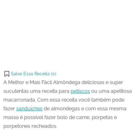
28 de
A
on
janeiro
Melhor
de
e
Share
2025
Mais
on
Share
Fácil
Pinterest
Almôndega
on
Share
Telegram
on
Share
WhatsApp
on
Share
Email
on
Salve Essa Receita (
0
)
X
A Melhor e Mais Fácil Almôndega deliciosas e super
suculentas uma receita para
petiscos
ou uma apetitosa
macarronada. Com essa receita você também pode
fazer
sanduiches
de almondegas e com essa mesma
massa é possível fazer bolo de carne, porpetas e
porpetones recheados.