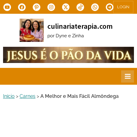
Skip
Youtube
Facebook
Pinterest
Instagram
X.com
Tiktok
WhatsApp
Telegram
LOGIN
to
content
culinariaterapia.com
por Dyne e Zinha
Início
>
Carnes
>
A Melhor e Mais Fácil Almôndega