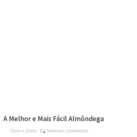
A Melhor e Mais Fácil Almôndega
By
em
Dyne e Zinha
Nenhum comentário
Posted