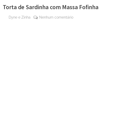
Torta de Sardinha com Massa Fofinha
By
em
Dyne e Zinha
Nenhum comentário
Posted
29
Torta
on
de
de
abril
Sardinha
de
com
2024
Massa
Fofinha