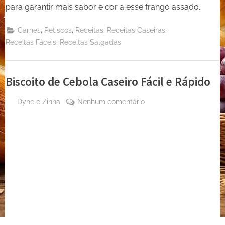
para garantir mais sabor e cor a esse frango assado.
,
,
,
,
Carnes
Petiscos
Receitas
Receitas Caseiras
,
Receitas Fáceis
Receitas Salgadas
Biscoito de Cebola Caseiro Fácil e Rápido
By
em
Dyne e Zinha
Nenhum comentário
Posted
3 de
Biscoito
on
julho
de
de
Cebola
2024
Caseiro
Fácil
e
Rápido