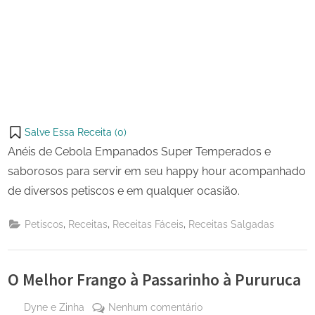
Salve Essa Receita (
0
)
Anéis de Cebola Empanados Super Temperados e
saborosos para servir em seu happy hour acompanhado
de diversos petiscos e em qualquer ocasião.
,
,
,
Petiscos
Receitas
Receitas Fáceis
Receitas Salgadas
O Melhor Frango à Passarinho à Pururuca
By
em
Dyne e Zinha
Nenhum comentário