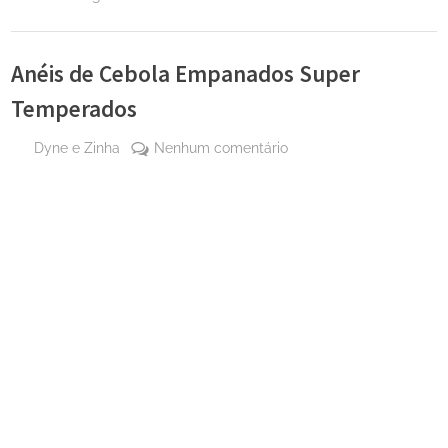
Anéis de Cebola Empanados Super
Temperados
By
em
Dyne e Zinha
Nenhum comentário
Posted
5 de
Anéis
on
outubro
de
de
Cebola
2024
Empanados
Super
Temperados