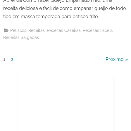
Aprenda Como Fazer Queijo Empanado Frito, uma
receita deliciosa e fácil de como empanar queijo de todo
tipo em massa temperada para petisco frito.
,
,
,
,
Petiscos
Receitas
Receitas Caseiras
Receitas Fáceis
Receitas Salgadas
Paginação
1
2
Próximo
de
posts