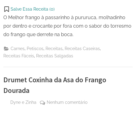
Salve Essa Receita (
0
)
O Melhor frango à passarinho à pururuca, molhadinho
por dentro e crocante por fora com o sabor do torresmo
do frango que derrete na boca.
,
,
,
,
Carnes
Petiscos
Receitas
Receitas Caseiras
,
Receitas Fáceis
Receitas Salgadas
Drumet Coxinha da Asa do Frango
Dourada
By
em
Dyne e Zinha
Nenhum comentário
Posted
3 de
Drumet
on
julho
Coxinha
de
da
2024
Asa