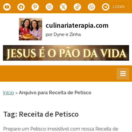
Skip
Youtube
Facebook
Pinterest
Instagram
X.com
Tiktok
WhatsApp
Telegram
LOGIN
to
content
culinariaterapia.com
por Dyne e Zinha
Início
>
Arquivo para Receita de Petisco
Tag:
Receita de Petisco
Prepare um Petisco irresistível com nossa Receita de