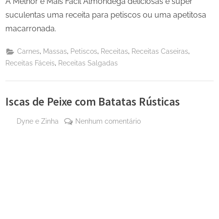
A Melhor e Mais Fácil Almôndega deliciosas e super
suculentas uma receita para petiscos ou uma apetitosa
macarronada.
,
,
,
,
,
Carnes
Massas
Petiscos
Receitas
Receitas Caseiras
,
Receitas Fáceis
Receitas Salgadas
Iscas de Peixe com Batatas Rústicas
By
em
Dyne e Zinha
Nenhum comentário
Posted
22 de
Iscas
on
janeiro
de
de
Peixe
2025
com
Batatas
Rústicas