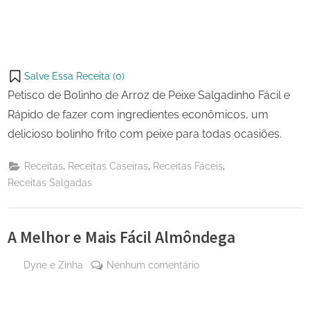
Salve Essa Receita (
0
)
Petisco de Bolinho de Arroz de Peixe Salgadinho Fácil e
Rápido de fazer com ingredientes econômicos, um
delicioso bolinho frito com peixe para todas ocasiões.
,
,
,
Receitas
Receitas Caseiras
Receitas Fáceis
Receitas Salgadas
A Melhor e Mais Fácil Almôndega
By
em
Dyne e Zinha
Nenhum comentário
Posted
28 de
A
on
janeiro
Melhor