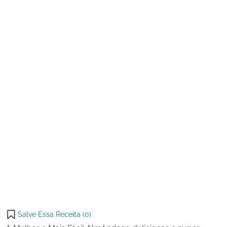
de
e
2025
Mais
Fácil
Almôndega
Salve Essa Receita (
0
)