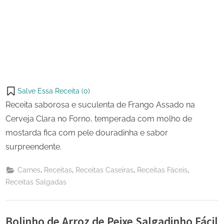
Salve Essa Receita (
0
)
Receita saborosa e suculenta de Frango Assado na
Cerveja Clara no Forno, temperada com molho de
mostarda fica com pele douradinha e sabor
surpreendente.
,
,
,
,
Carnes
Receitas
Receitas Caseiras
Receitas Fáceis
Receitas Salgadas
Bolinho de Arroz de Peixe Salgadinho Fácil