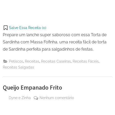
Salve Essa Receita (
0
)
Prepare um lanche super saboroso com essa Torta de
Sardinha com Massa Fofinha, uma receita fácil de torta
de Sardinha perfeita para salgadinhos de festas.
,
,
,
,
Petiscos
Receitas
Receitas Caseiras
Receitas Fáceis
Receitas Salgadas
Queijo Empanado Frito
By
em
Dyne e Zinha
Nenhum comentário
Posted
12 de
Queijo
on
novembro
Empanado
de 2023