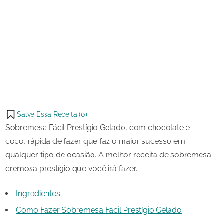
15 de
Sobremesa
on
agosto
Fácil
de
Prestígio
Share
2023
Gelado
on
Share
Pinterest
on
Share
Telegram
on
Share
WhatsApp
on
Share
Email
on
Salve Essa Receita (
0
)
X
Sobremesa Fácil Prestígio Gelado, com chocolate e
coco, rápida de fazer que faz o maior sucesso em
qualquer tipo de ocasião. A melhor receita de sobremesa
cremosa prestígio que você irá fazer.
Ingredientes:
Como Fazer Sobremesa Fácil Prestígio Gelado