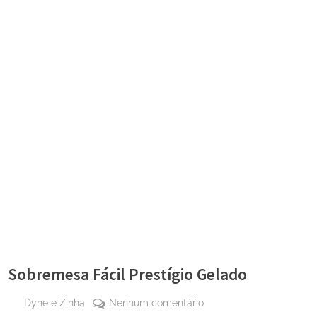
Sobremesa Fácil Prestígio Gelado
By
em
Dyne e Zinha
Nenhum comentário
Posted