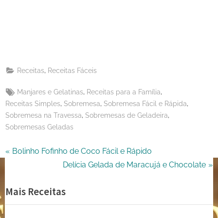
Pinterest
on
Share
Telegram
on
Share
WhatsApp
on
Share
Email
on
,
Receitas
Receitas Fáceis
X
Tags:
,
,
Manjares e Gelatinas
Receitas para a Família
,
,
,
Receitas Simples
Sobremesa
Sobremesa Fácil e Rápida
,
,
Sobremesa na Travessa
Sobremesas de Geladeira
Sobremesas Geladas
Navegação
P
Bolinho Fofinho de Coco Fácil e Rápido
r
N
Delícia Gelada de Maracujá e Chocolate
de
e
e
Mais Receitas
Post
v
x
i
t