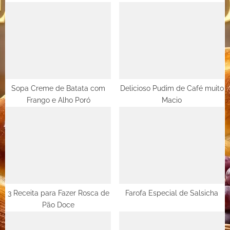
o
P
u
o
s
s
P
t
o
:
s
t
Sopa Creme de Batata com
Delicioso Pudim de Café muito
Frango e Alho Poró
Macio
:
3 Receita para Fazer Rosca de
Farofa Especial de Salsicha
Pão Doce