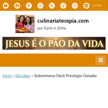
Skip
Youtube
Facebook
Pinterest
Instagram
X.com
Tiktok
WhatsApp
Telegram
LOGIN
to
content
culinariaterapia.com
por Dyne e Zinha
Início
>
Receitas
>
Sobremesa Fácil Prestígio Gelado