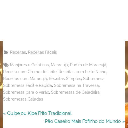
on
Share
Pinterest
on
Share
Telegram
on
Share
WhatsApp
on
Share
Email
on
,
Receitas
Receitas Fáceis
X
Tags:
,
,
,
Manjares e Gelatinas
Maracujá
Pudim de Maracujá
,
,
Receita com Creme de Leite
Receitas com Leite Ninho
,
,
,
Receitas com Maracujá
Receitas Simples
Sobremesa
,
,
Sobremesa Fácil e Rápida
Sobremesa na Travessa
,
,
Sobremesa para o verão
Sobremesas de Geladeira
Sobremesas Geladas
Navegação
P
Quibe ou Kibe Frito Tradicional
r
N
Pão Caseiro Mais Fofinho do Mundo
de