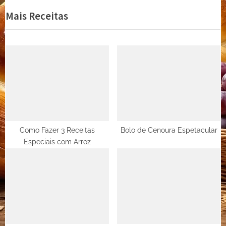
e
e
Mais Receitas
Post
v
x
i
t
o
P
u
o
s
s
P
t
o
:
s
t
Como Fazer 3 Receitas
Bolo de Cenoura Espetacular
Especiais com Arroz
: