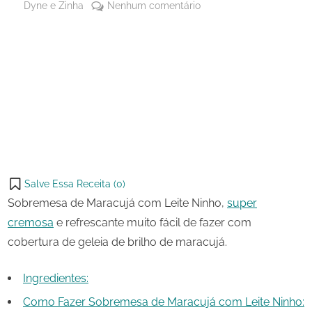
By
em
Dyne e Zinha
Nenhum comentário
Posted
2 de
Sobremesa
on
setembro
de
de 2023
Maracujá
Share
com
on
Share
Leite
Pinterest
Ninho
on
Share
Telegram
on
Share
WhatsApp
on
Share
Email
on
Salve Essa Receita (
0
)
X
Sobremesa de Maracujá com Leite Ninho,
super
cremosa
e refrescante muito fácil de fazer com
cobertura de geleia de brilho de maracujá.
Ingredientes:
Como Fazer Sobremesa de Maracujá com Leite Ninho: