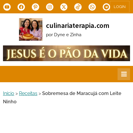
Skip
Youtube
Facebook
Pinterest
Instagram
X.com
Tiktok
WhatsApp
Telegram
LOGIN
to
content
culinariaterapia.com
por Dyne e Zinha
Início
>
Receitas
>
Sobremesa de Maracujá com Leite
Ninho