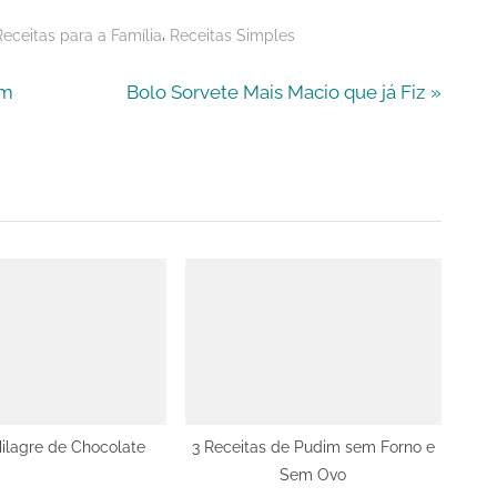
,
Receitas para a Família
Receitas Simples
N
em
Bolo Sorvete Mais Macio que já Fiz
e
x
t
P
o
s
t
:
ilagre de Chocolate
3 Receitas de Pudim sem Forno e
Sem Ovo