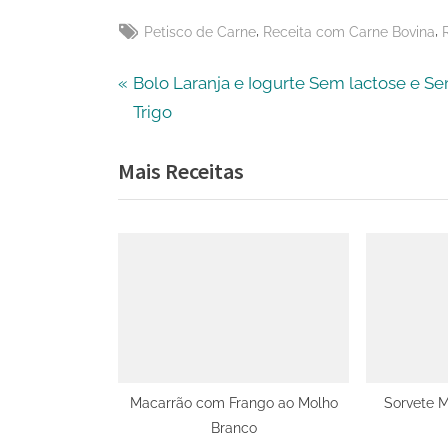
Tags:
,
,
Petisco de Carne
Receita com Carne Bovina
Navegação
P
Bolo Laranja e Iogurte Sem lactose e S
r
Trigo
de
e
Mais Receitas
v
Post
i
o
u
s
P
o
s
t
Macarrão com Frango ao Molho
Sorvete M
Branco
: