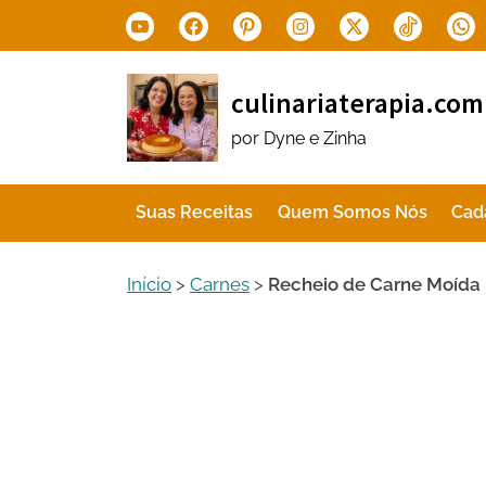
Skip
Youtube
Facebook
Pinterest
Instagram
X.com
Tiktok
Wha
to
content
culinariaterapia.com
por Dyne e Zinha
Suas Receitas
Quem Somos Nós
Cad
Início
>
Carnes
>
Recheio de Carne Moída 