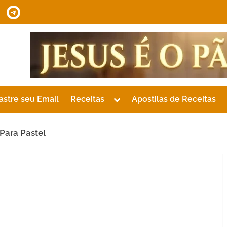
tsApp
Telegram
Toggle
astre seu Email
Receitas
Apostilas de Receitas
sub-
menu
Para Pastel