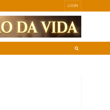
LOGIN
Toggle
search
form