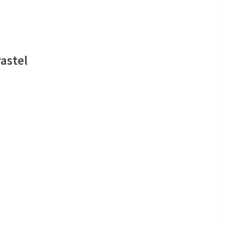
astel
o