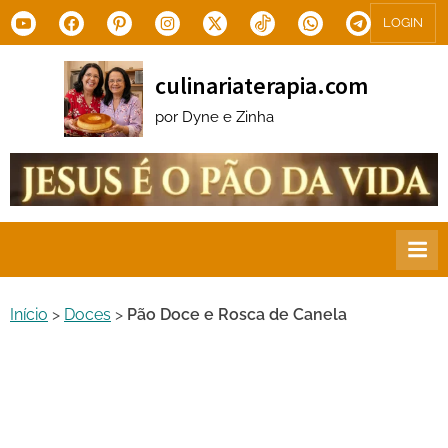
Skip
Youtube
Facebook
Pinterest
Instagram
X.com
Tiktok
WhatsApp
Telegram
LOGIN
to
content
culinariaterapia.com
por Dyne e Zinha
Início
>
Doces
>
Pão Doce e Rosca de Canela