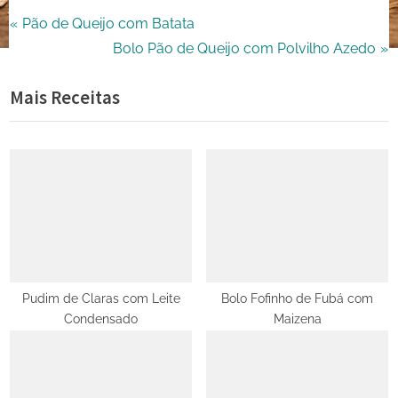
Navegação
P
Pão de Queijo com Batata
r
N
Bolo Pão de Queijo com Polvilho Azedo
de
e
e
Mais Receitas
Post
v
x
i
t
o
P
u
o
s
s
P
t
o
:
s
t
Pudim de Claras com Leite
Bolo Fofinho de Fubá com
Condensado
Maizena
: