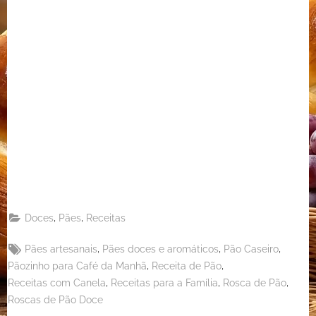
Share
on
Share
Pinterest
on
Share
Telegram
on
Share
WhatsApp
on
Share
Email
on
,
,
Doces
Pães
Receitas
X
Tags:
,
,
,
Pães artesanais
Pães doces e aromáticos
Pão Caseiro
,
,
Pãozinho para Café da Manhã
Receita de Pão
,
,
,
Receitas com Canela
Receitas para a Família
Rosca de Pão
Roscas de Pão Doce