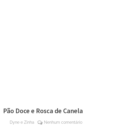
Pão Doce e Rosca de Canela
By
em
Dyne e Zinha
Nenhum comentário
Posted