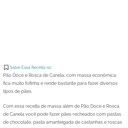
17 de
Pão
on
setembro
Doce
de 2023
e
Share
Rosca
on
Share
de
Pinterest
Canela
on
Share
Telegram
on
Share
WhatsApp
on
Share
Email
on
Salve Essa Receita (
0
)
X
Pão Doce e Rosca de Canela, com massa econômica,
fica muito fofinha e rende bastante para fazer diversos
tipos de pães.
Com essa receita de massa além de Pão Doce e Rosca
de Canela você pode fazer pães recheados com pastas
de chocolate, pasta amanteigada de castanhas e roscas