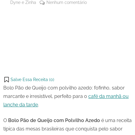
By
em
Dyne e Zinha
Nenhum comentário
Posted
17 de
Bolo
on
setembro
Pão
de 2023
de
Share
Queijo
on
Share
com
Pinterest
Polvilho
on
Share
Azedo
Telegram
on
Share
WhatsApp
on
Share
Email
on
Salve Essa Receita (
0
)
X
Bolo Pão de Queijo com polvilho azedo: fofinho, sabor
marcante e irresistível, perfeito para o
café da manhã ou
lanche da tarde
.
O
Bolo Pão de Queijo com Polvilho Azedo
é uma receita
típica das mesas brasileiras que conquista pelo sabor