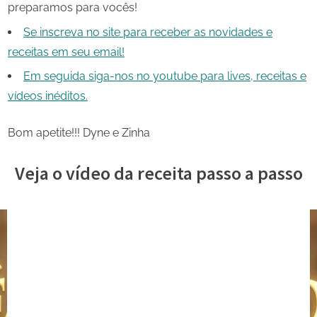
preparamos para vocês!
Se inscreva no site para receber as novidades e
receitas em seu email!
Em seguida siga-nos no youtube para lives, receitas e
vídeos inéditos.
Bom apetite!!! Dyne e Zinha
Veja o vídeo da receita passo a passo
Share
on
Share
Pinterest
on
Share
Telegram
on
Share