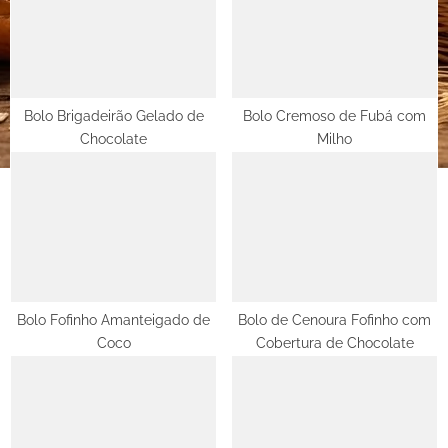
u
s
s
t
P
:
o
s
Bolo Brigadeirão Gelado de
Bolo Cremoso de Fubá com
Chocolate
Milho
t
:
Bolo Fofinho Amanteigado de
Bolo de Cenoura Fofinho com
Coco
Cobertura de Chocolate