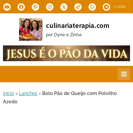
Skip
Youtube
Facebook
Pinterest
Instagram
X.com
Tiktok
WhatsApp
Telegram
LOGIN
to
content
culinariaterapia.com
por Dyne e Zinha
Início
>
Lanches
>
Bolo Pão de Queijo com Polvilho
Azedo