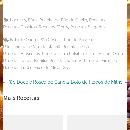
WhatsApp
on
Share
Email
on
,
,
,
,
Lanches
Pães
Receita de Pão de Queijo
Receitas
X
,
,
Receitas Caseiras
Receitas Fáceis
Receitas Salgadas
Tags:
,
,
,
Bolo de Queijo
Pão Caseiro
Pão de Polvilho
,
,
Pãozinho para Café da Manhã
Receita de Pão
,
,
,
Receitas Brasileiras
Receitas com Polvilho
Receitas com Queijo
,
,
,
Receitas para a Família
Receitas Rápidas
Receitas Simples
Receitas Tradicionais de Minas Gerais
Navegação
P
N
Pão Doce e Rosca de Canela
Bolo de Flocos de Milho
r
e
de
Mais Receitas
e
x
Post
v
t
i
P
o
o