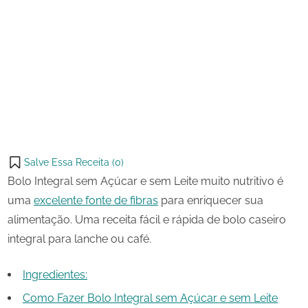
12
Bolo
on
de
Integral
maio
sem
Share
de
Açúcar
on
Share
2023
e
Pinterest
sem
on
Share
Leite
Telegram
on
Share
WhatsApp
on
Share
Email
on
Salve Essa Receita (
0
)
X
Bolo Integral sem Açúcar e sem Leite muito nutritivo é
uma
excelente fonte de fibras
para enriquecer sua
alimentação. Uma receita fácil e rápida de bolo caseiro
integral para lanche ou café.
Ingredientes:
Como Fazer Bolo Integral sem Açúcar e sem Leite