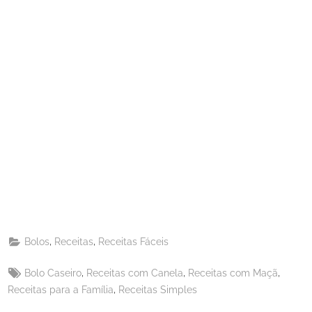
Share
on
Share
Pinterest
on
Share
Telegram
on
Share
WhatsApp
on
Share
Email
on
,
,
Bolos
Receitas
Receitas Fáceis
X
Tags:
,
,
,
Bolo Caseiro
Receitas com Canela
Receitas com Maçã
,
Receitas para a Família
Receitas Simples