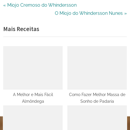
Navegação
P
Miojo Cremoso do Whindersson
r
N
O Miojo do Whindersson Nunes
de
e
e
Mais Receitas
Post
v
x
i
t
o
P
u
o
s
s
P
t
o
:
s
t
A Melhor e Mais Fácil
Como Fazer Melhor Massa de
Almôndega
Sonho de Padaria
: