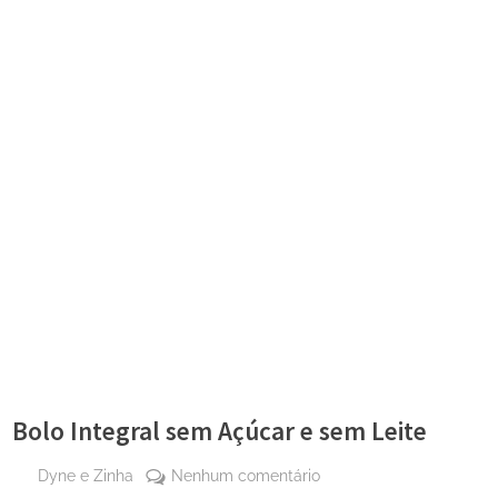
Bolo Integral sem Açúcar e sem Leite
By
em
Dyne e Zinha
Nenhum comentário
Posted