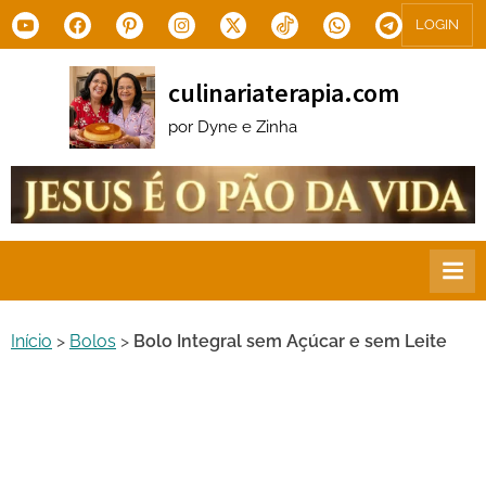
Skip
Youtube
Facebook
Pinterest
Instagram
X.com
Tiktok
WhatsApp
Telegram
LOGIN
to
content
culinariaterapia.com
por Dyne e Zinha
Início
>
Bolos
>
Bolo Integral sem Açúcar e sem Leite