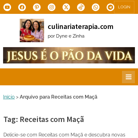
Skip
Youtube
Facebook
Pinterest
Instagram
X.com
Tiktok
WhatsApp
Telegram
LOGIN
to
content
culinariaterapia.com
por Dyne e Zinha
Início
>
Arquivo para Receitas com Maçã
Tag:
Receitas com Maçã
Delicie-se com Receitas com Maçã e descubra novas