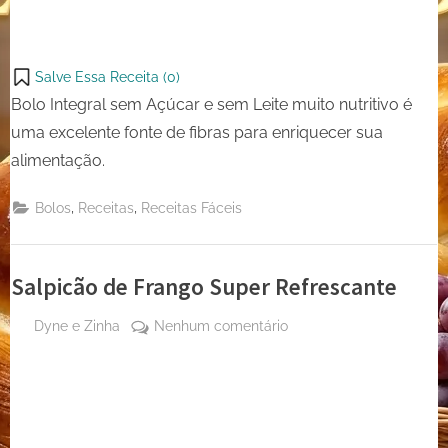
Salve Essa Receita (
0
)
Bolo Integral sem Açúcar e sem Leite muito nutritivo é
uma excelente fonte de fibras para enriquecer sua
alimentação.
,
,
Bolos
Receitas
Receitas Fáceis
Salpicão de Frango Super Refrescante
By
em
Dyne e Zinha
Nenhum comentário
Posted
18 de
Salpicão
on
março
de
de
Frango
2023
Super
Refrescante