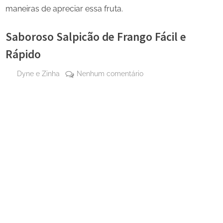
maneiras de apreciar essa fruta.
Saboroso Salpicão de Frango Fácil e
Rápido
By
em
Dyne e Zinha
Nenhum comentário
Posted
22
Saboroso
on
de
Salpicão
maio
de
de
Frango
2025
Fácil
e
Rápido