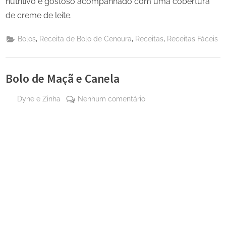
nutritivo e gostoso acompanhado com uma cobertura
de creme de leite.
,
,
,
Bolos
Receita de Bolo de Cenoura
Receitas
Receitas Fáceis
Bolo de Maçã e Canela
By
em
Dyne e Zinha
Nenhum comentário
Posted
25 de
Bolo
on
agosto
de
de
Maçã
2023
e
Canela