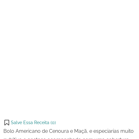
e
Maçã
Salve Essa Receita (
0
)
Bolo Americano de Cenoura e Maçã, e especiarias muito