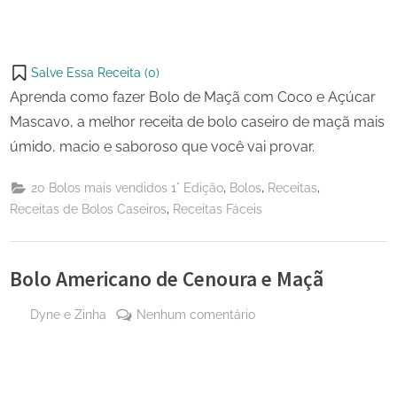
Salve Essa Receita (
0
)
Aprenda como fazer Bolo de Maçã com Coco e Açúcar
Mascavo, a melhor receita de bolo caseiro de maçã mais
úmido, macio e saboroso que você vai provar.
,
,
,
20 Bolos mais vendidos 1° Edição
Bolos
Receitas
,
Receitas de Bolos Caseiros
Receitas Fáceis
Bolo Americano de Cenoura e Maçã
By
em
Dyne e Zinha
Nenhum comentário
Posted
17 de
Bolo
on
setembro
Americano
de 2023
de
Cenoura