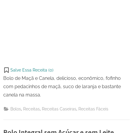
Salve Essa Receita (
0
)
Bolo de Maçã e Canela, delicioso, econômico, fofinho
com pedacinhos de maçã, suco de laranja e bastante
canela na massa.
,
,
,
Bolos
Receitas
Receitas Caseiras
Receitas Fáceis
Bolo Integral sem Açúcar e sem Leite