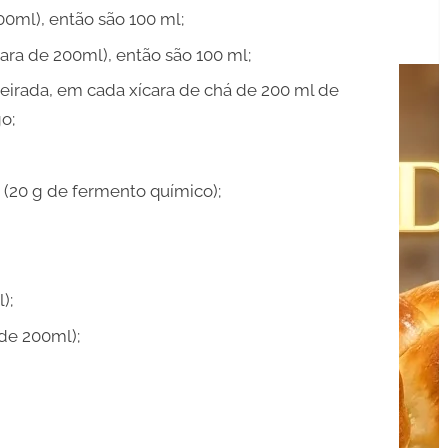
00ml), então são 100 ml;
cara de 200ml), então são 100 ml;
eneirada, em cada xícara de chá de 200 ml de
o;
 (20 g de fermento químico);
);
 de 200ml);