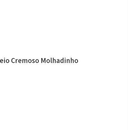
heio Cremoso Molhadinho
o
so