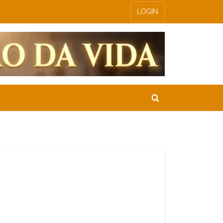
LOGIN
Toggle
search
form