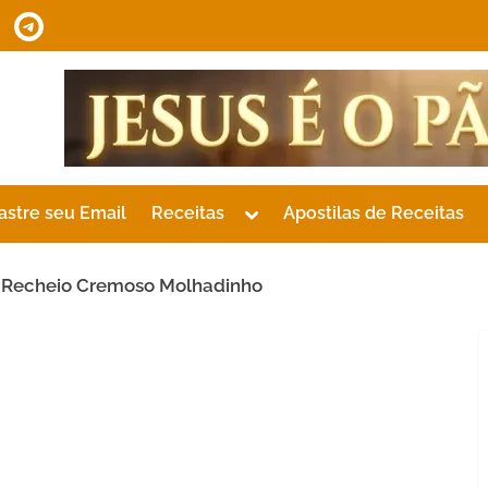
tsApp
Telegram
Toggle
astre seu Email
Receitas
Apostilas de Receitas
sub-
menu
 Recheio Cremoso Molhadinho