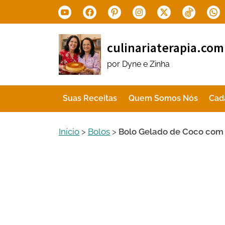
Skip
Youtube
Facebook
Pinterest
Instagram
X.com
Tiktok
Wha
to
content
culinariaterapia.com
por Dyne e Zinha
Suas Receitas
Quem Somos Nós
Cad
Início
>
Bolos
>
Bolo Gelado de Coco com