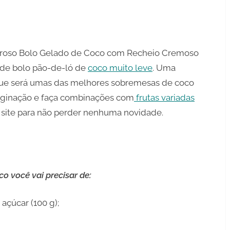
inho
oroso Bolo Gelado de Coco com Recheio Cremoso
 de bolo pão-de-ló de
coco muito leve
. Uma
 que será umas das melhores sobremesas de coco
maginação e faça combinações com
frutas variadas
o site para não perder nenhuma novidade.
o você vai precisar de:
açúcar (100 g);