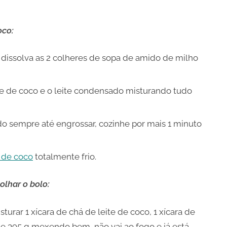
oco:
ssolva as 2 colheres de sopa de amido de milho
ite de coco e o leite condensado misturando tudo
o sempre até engrossar, cozinhe por mais 1 minuto
de coco
totalmente frio.
lhar o bolo:
rar 1 xícara de chá de leite de coco, 1 xícara de
 de 395 g mexendo bem, não vai ao fogo e já está