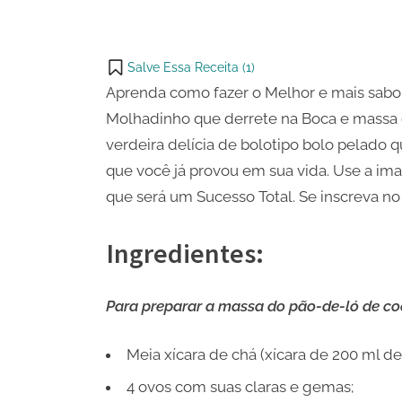
Molhad
WhatsApp
on
Share
Email
on
Salve Essa Receita (
1
)
X
Aprenda como fazer o Melhor e mais sab
Molhadinho que derrete na Boca e massa
verdeira delícia de bolotipo bolo pelado
que você já provou em sua vida. Use a i
que será um Sucesso Total. Se inscreva n
Ingredientes:
Para preparar a massa do pão-de-ló de coc
Meia xícara de chá (xícara de 200 ml de 
4 ovos com suas claras e gemas;