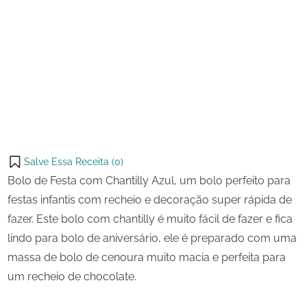
22
Bolo
on
de
de
maio
Festa
Share
de
com
on
Share
2024
Chantilly
Pinterest
Azul
on
Share
Telegram
on
Share
WhatsApp
on
Share
Email
on
Salve Essa Receita (
0
)
X
Bolo de Festa com Chantilly Azul, um bolo perfeito para
festas infantis com recheio e decoração super rápida de
fazer. Este bolo com chantilly é muito fácil de fazer e fica
lindo para bolo de aniversário, ele é preparado com uma
massa de bolo de cenoura muito macia e perfeita para
um recheio de chocolate.