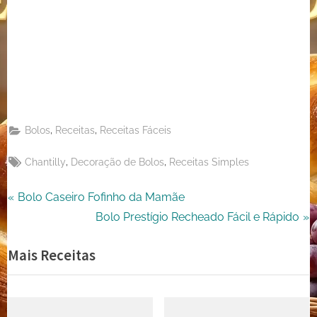
on
Share
Pinterest
on
Share
Telegram
on
Share
WhatsApp
on
Share
Email
on
,
,
Bolos
Receitas
Receitas Fáceis
X
Tags:
,
,
Chantilly
Decoração de Bolos
Receitas Simples
Navegação
P
Bolo Caseiro Fofinho da Mamãe
r
N
Bolo Prestígio Recheado Fácil e Rápido
de
e
e
Mais Receitas
Post
v
x
i
t
o
P
u
o