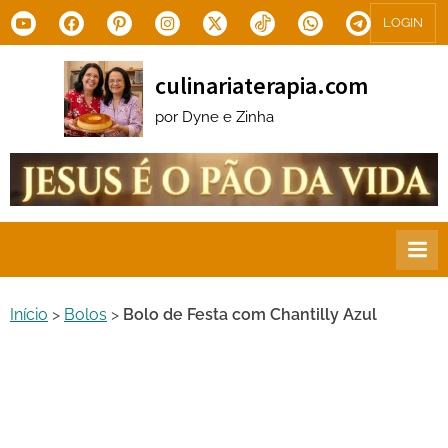
Skip
Youtube
Facebook
Pinterest
Instagram
X.com
Tiktok
WhatsApp
Telegram
LOGIN
to
content
culinariaterapia.com
por Dyne e Zinha
Início
>
Bolos
>
Bolo de Festa com Chantilly Azul