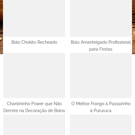
s
s
P
t
o
:
s
t
Bolo Chokito Recheado
Bolo Amanteigado Profissional
para Festas
:
Chantininho Power que Não
O Melhor Frango à Passarinho
Derrete na Decoração de Bolos
à Pururuca