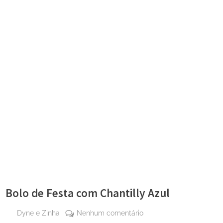
Bolo de Festa com Chantilly Azul
By
em
Dyne e Zinha
Nenhum comentário
Posted