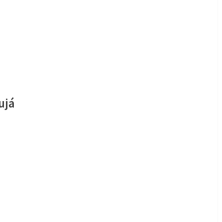
ujá
já