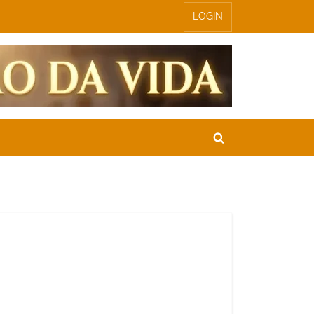
LOGIN
Toggle
search
form