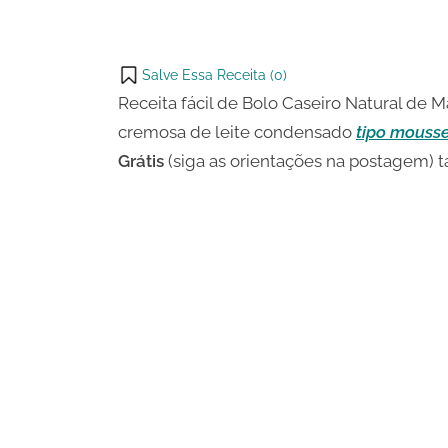
WhatsApp
on
Share
Email
on
Salve Essa Receita (
0
)
X
Receita fácil de Bolo Caseiro Natural de M
cremosa de leite condensado
tipo mousse
Grátis
(siga as orientações na postagem) 