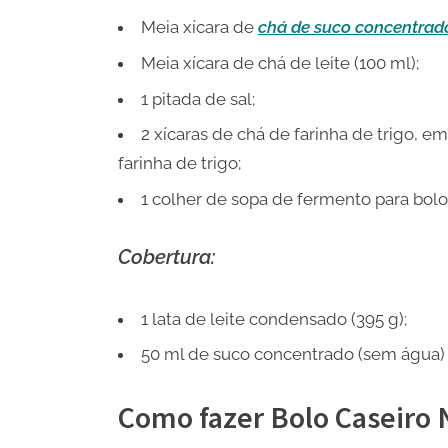
Meia xícara de
chá de suco concentrad
Meia xícara de chá de leite (100 ml);
1 pitada de sal;
2 xícaras de chá de farinha de trigo, 
farinha de trigo;
1 colher de sopa de fermento para bolo 
Cobertura:
1 lata de leite condensado (395 g);
50 ml de suco concentrado (sem água) 
Como fazer Bolo Caseiro 