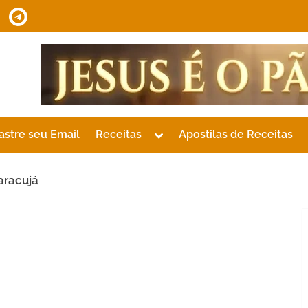
tsApp
Telegram
Toggle
astre seu Email
Receitas
Apostilas de Receitas
sub-
menu
aracujá