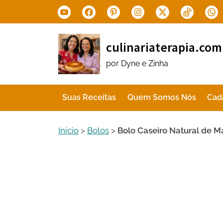
Skip
Youtube
Facebook
Pinterest
Instagram
X.com
Tiktok
Wha
to
content
culinariaterapia.com
por Dyne e Zinha
Suas Receitas
Quem Somos Nós
Cad
Início
>
Bolos
>
Bolo Caseiro Natural de M