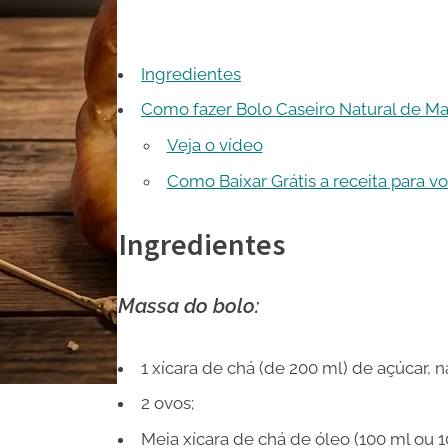
Ingredientes
Como fazer Bolo Caseiro Natural de Ma
Veja o vídeo
Como Baixar Grátis a receita para v
Ingredientes
Massa do bolo:
1 xícara de chá (de 200 ml) de açúcar, 
2 ovos;
Meia xícara de chá de óleo (100 ml ou 1