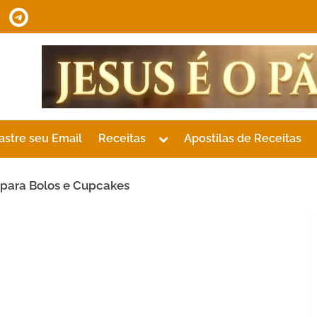
tsApp
Telegram
Toggle
astre seu Email
Receitas
Apostilas de Receitas
sub-
menu
 para Bolos e Cupcakes