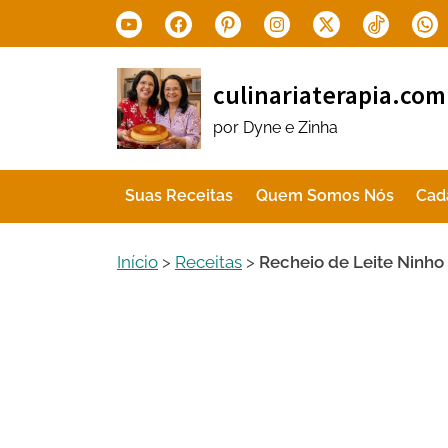
Skip
Youtube
Facebook
Pinterest
Instagram
X.com
Tiktok
Wha
to
content
culinariaterapia.com
por Dyne e Zinha
Suas Receitas
Quem Somos Nós
Cad
Início
>
Receitas
>
Recheio de Leite Ninho