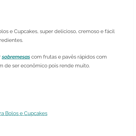
es
los e Cupcakes, super delicioso, cremoso e fácil
redientes.
r
sobremesas
com frutas e pavês rápidos com
m de ser econômico pois rende muito.
ra Bolos e Cupcakes