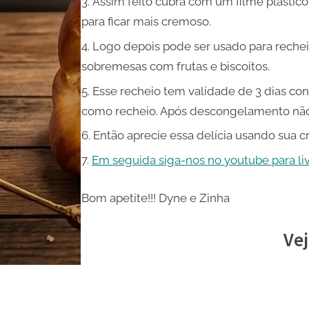
Assim feito cubra com um filme plástico
para ficar mais cremoso.
Logo depois pode ser usado para rechei
sobremesas com frutas e biscoitos.
Esse recheio tem validade de 3 dias co
como recheio. Após descongelamento nã
Então aprecie essa delícia usando sua c
Em seguida siga-nos no youtube para live
Bom apetite!!! Dyne e Zinha
Vej