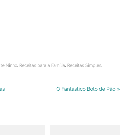
,
,
,
ite Ninho
Receitas para a Família
Receitas Simples
N
as
O Fantástico Bolo de Pão
e
x
t
P
o