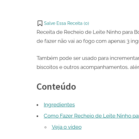
Cupcak
WhatsApp
on
Share
Email
on
Salve Essa Receita (
0
)
X
Receita de Recheio de Leite Ninho para Bo
de fazer não vai ao fogo com apenas 3 ing
Também pode ser usado para incrementa
biscoitos e outros acompanhamentos, alé
Conteúdo
Ingredientes
Como Fazer Recheio de Leite Ninho pa
Veja o vídeo