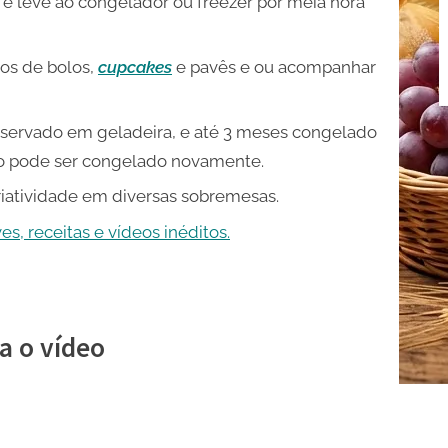
 e leve ao congelador ou freezer por meia hora
os de bolos,
cupcakes
e pavês e ou acompanhar
nservado em geladeira, e até 3 meses congelado
o pode ser congelado novamente.
riatividade em diversas sobremesas.
s, receitas e vídeos inéditos.
a o vídeo