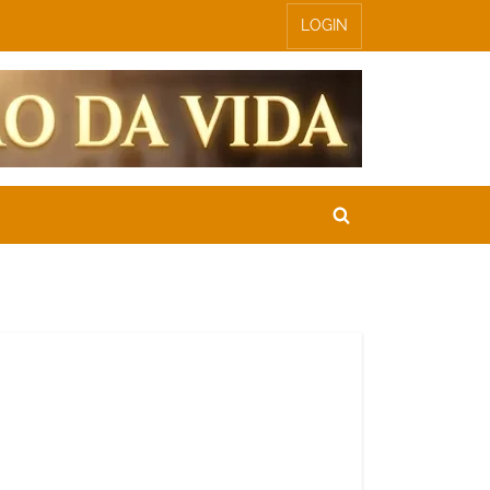
LOGIN
Toggle
search
form