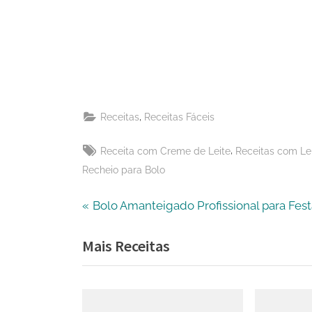
on
Share
Pinterest
on
Share
Telegram
on
Share
WhatsApp
on
Share
Email
on
,
Receitas
Receitas Fáceis
X
Tags:
,
Receita com Creme de Leite
Receitas com Le
Recheio para Bolo
Navegação
P
Bolo Amanteigado Profissional para Fest
r
de
Mais Receitas
e
v
Post
i
o