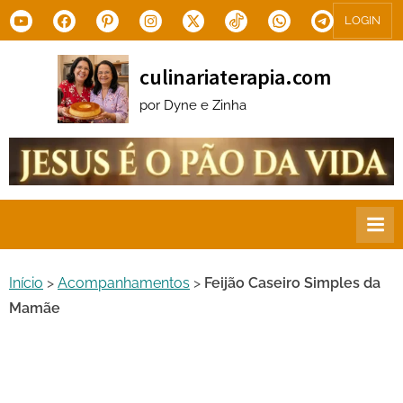
Skip
Youtube
Facebook
Pinterest
Instagram
X.com
Tiktok
WhatsApp
Telegram
LOGIN
to
content
culinariaterapia.com
por Dyne e Zinha
Início
>
Acompanhamentos
>
Feijão Caseiro Simples da
Mamãe