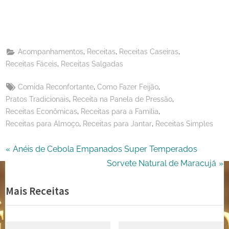
Telegram
on
Share
WhatsApp
on
Share
Email
on
,
,
,
Acompanhamentos
Receitas
Receitas Caseiras
X
,
Receitas Fáceis
Receitas Salgadas
Tags:
,
,
Comida Reconfortante
Como Fazer Feijão
,
,
Pratos Tradicionais
Receita na Panela de Pressão
,
,
Receitas Econômicas
Receitas para a Família
,
,
Receitas para Almoço
Receitas para Jantar
Receitas Simples
Navegação
P
Anéis de Cebola Empanados Super Temperados
r
N
Sorvete Natural de Maracujá
de
e
e
Mais Receitas
Post
v
x
i
t
o
P