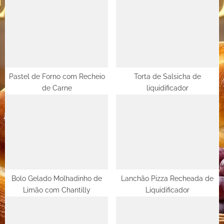
u
o
s
s
P
t
o
:
s
t
Pastel de Forno com Recheio
Torta de Salsicha de
de Carne
liquidificador
:
Bolo Gelado Molhadinho de
Lanchão Pizza Recheada de
Limão com Chantilly
Liquidificador