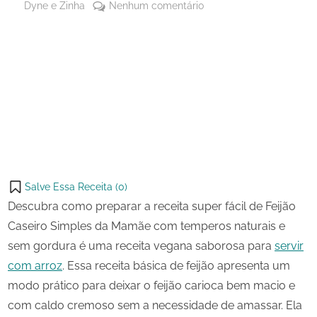
By
em
Dyne e Zinha
Nenhum comentário
Posted
14 de
Feijão
on
outubro
Caseiro
de
Simples
Share
2024
da
on
Share
Mamãe
Pinterest
on
Share
Telegram
on
Share
WhatsApp
on
Share
Email
on
Salve Essa Receita (
0
)
X
Descubra como preparar a receita super fácil de Feijão
Caseiro Simples da Mamãe com temperos naturais e
sem gordura é uma receita vegana saborosa para
servir
com arroz
. Essa receita básica de feijão apresenta um
modo prático para deixar o feijão carioca bem macio e
com caldo cremoso sem a necessidade de amassar. Ela