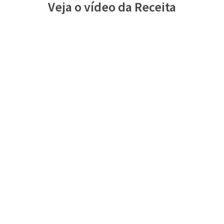
Veja o vídeo da Receita
Share
on
Share
Pinterest
on
Share